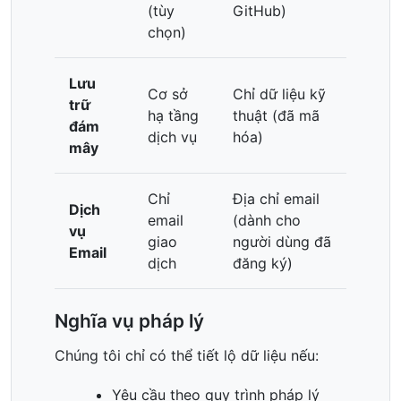
(tùy
GitHub)
chọn)
Lưu
Cơ sở
Chỉ dữ liệu kỹ
trữ
hạ tầng
thuật (đã mã
đám
dịch vụ
hóa)
mây
Chỉ
Địa chỉ email
Dịch
email
(dành cho
vụ
giao
người dùng đã
Email
dịch
đăng ký)
Nghĩa vụ pháp lý
Chúng tôi chỉ có thể tiết lộ dữ liệu nếu:
Yêu cầu theo quy trình pháp lý