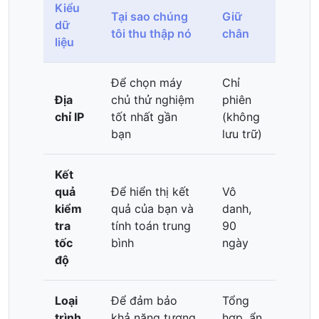
Kiểu
Tại sao chúng
Giữ
dữ
tôi thu thập nó
chân
liệu
Để chọn máy
Chỉ
Địa
chủ thử nghiệm
phiên
chỉ IP
tốt nhất gần
(không
bạn
lưu trữ)
Kết
quả
Để hiển thị kết
Vô
kiểm
quả của bạn và
danh,
tra
tính toán trung
90
tốc
bình
ngày
độ
Loại
Để đảm bảo
Tổng
trình
khả năng tương
hợp, ẩn