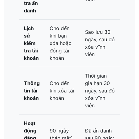
tra ẩn
danh
Lịch
Cho đến
Sao lưu 30
sử
khi bạn
ngày, sau đó
kiểm
xóa hoặc
xóa vĩnh
tra tài
đóng tài
viễn
khoản
khoản
Thời gian
Thông
Cho đến
gia hạn 30
tin tài
khi xóa tài
ngày, sau đó
khoản
khoản
xóa vĩnh
viễn
Hoạt
động
90 ngày
Đã ẩn danh
đăng
(bảo mật)
sau 90 ngày