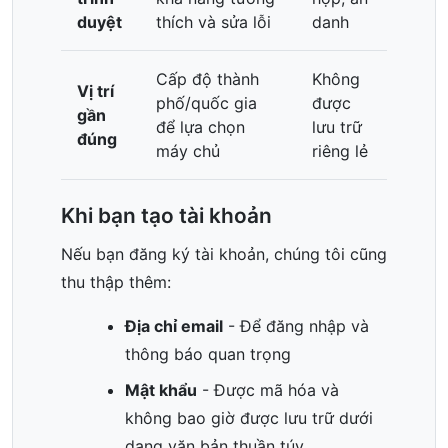
duyệt
thích và sửa lỗi
danh
Cấp độ thành
Không
Vị trí
phố/quốc gia
được
gần
để lựa chọn
lưu trữ
đúng
máy chủ
riêng lẻ
Khi bạn tạo tài khoản
Nếu bạn đăng ký tài khoản, chúng tôi cũng
thu thập thêm:
Địa chỉ email
- Để đăng nhập và
thông báo quan trọng
Mật khẩu
- Được mã hóa và
không bao giờ được lưu trữ dưới
dạng văn bản thuần túy