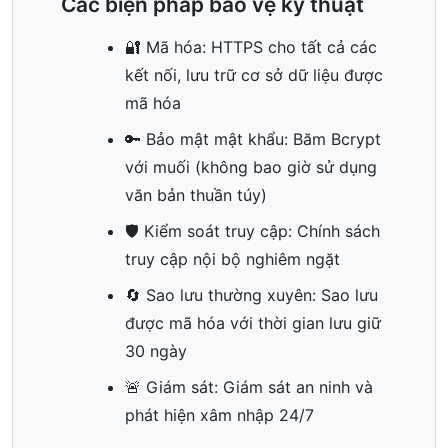
Các biện pháp bảo vệ kỹ thuật
🔐 Mã hóa: HTTPS cho tất cả các
kết nối, lưu trữ cơ sở dữ liệu được
mã hóa
🔑 Bảo mật mật khẩu: Băm Bcrypt
với muối (không bao giờ sử dụng
văn bản thuần túy)
🛡️ Kiểm soát truy cập: Chính sách
truy cập nội bộ nghiêm ngặt
🔄 Sao lưu thường xuyên: Sao lưu
được mã hóa với thời gian lưu giữ
30 ngày
🚨 Giám sát: Giám sát an ninh và
phát hiện xâm nhập 24/7