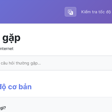
Kiểm tra tốc độ
 gặp
nternet
độ cơ bản
 gì?