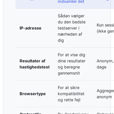
indsamler det
Sådan vælger
du den bedste
Kun sess
IP-adresse
testserver i
(ikke ge
nærheden af
dig
For at vise dig
Resultater af
dine resultater
Anonym,
hastighedstest
og beregne
dage
gennemsnit
For at sikre
Aggreger
Browsertype
kompatibilitet
anonym
og rette fejl