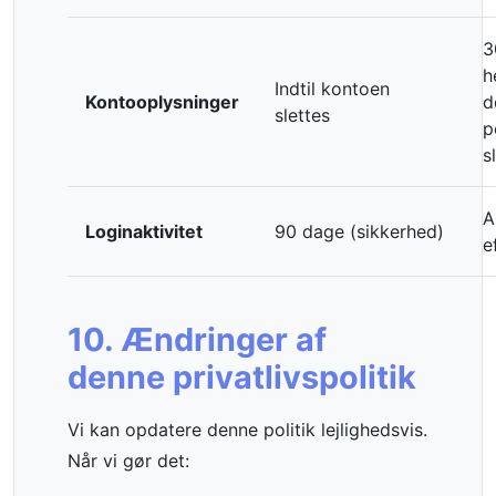
3
h
Indtil kontoen
Kontooplysninger
d
slettes
p
s
A
Loginaktivitet
90 dage (sikkerhed)
e
10. Ændringer af
denne privatlivspolitik
Vi kan opdatere denne politik lejlighedsvis.
Når vi gør det: