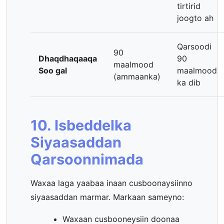
tirtirid
joogto ah
Qarsoodi
90
Dhaqdhaqaaqa
90
maalmood
Soo gal
maalmood
(ammaanka)
ka dib
10. Isbeddelka
Siyaasaddan
Qarsoonnimada
Waxaa laga yaabaa inaan cusboonaysiinno
siyaasaddan marmar. Markaan sameyno:
Waxaan cusbooneysiin doonaa