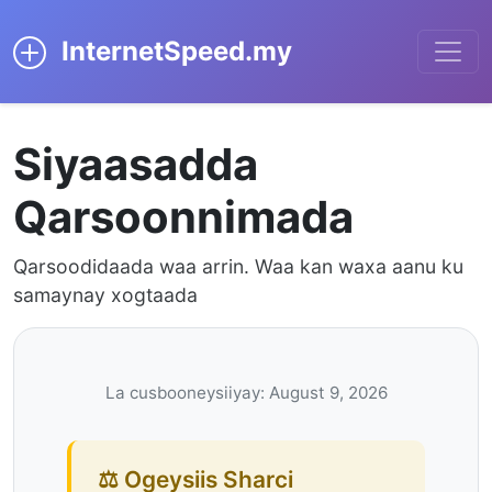
InternetSpeed.my
Siyaasadda
Qarsoonnimada
Qarsoodidaada waa arrin. Waa kan waxa aanu ku
samaynay xogtaada
La cusbooneysiiyay: August 9, 2026
⚖️ Ogeysiis Sharci