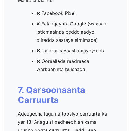
Ma isticmaalno:
❌ Facebook Pixel
❌ Falanqaynta Google (waxaan
isticmaalnaa beddelaadyo
diiradda saaraya sirnimada)
❌ raadraacayaasha xayeysiinta
❌ Qoraallada raadraaca
warbaahinta bulshada
7. Qarsoonaanta
Carruurta
Adeegeena laguma toosiyo carruurta ka
yar 13. Anagu si badheedh ah kama
ururino xogta carruurta. Haddii aan