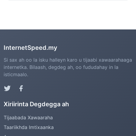
InternetSpeed.my
Si sax ah oo la isku halleyn karo u tijaabi xawaarahaaga
internetka. Bilaash, degdeg ah, oo fududahay in la
isticmaalo.
Xiriirinta Degdegga ah
Tijaabada Xawaaraha
Taariikhda Imtixaanka