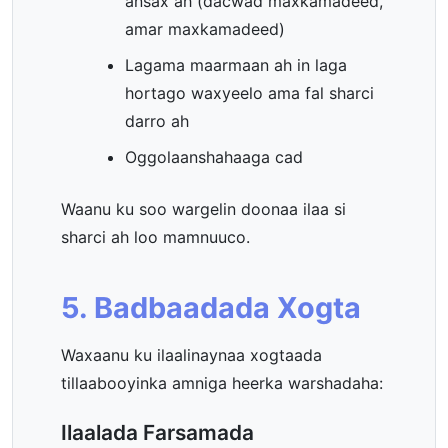
ansax ah (dacwad maxkamadeed,
amar maxkamadeed)
Lagama maarmaan ah in laga
hortago waxyeelo ama fal sharci
darro ah
Oggolaanshahaaga cad
Waanu ku soo wargelin doonaa ilaa si
sharci ah loo mamnuuco.
5. Badbaadada Xogta
Waxaanu ku ilaalinaynaa xogtaada
tillaabooyinka amniga heerka warshadaha:
Ilaalada Farsamada