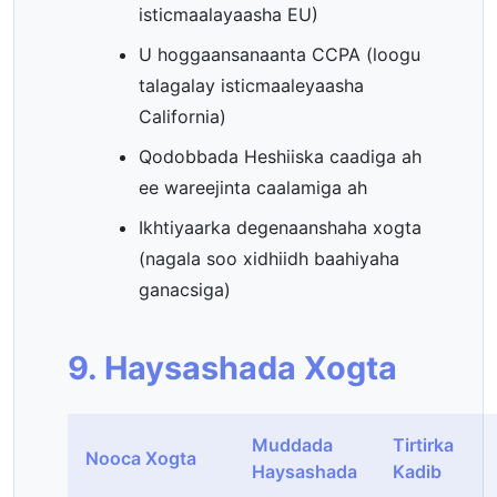
isticmaalayaasha EU)
U hoggaansanaanta CCPA (loogu
talagalay isticmaaleyaasha
California)
Qodobbada Heshiiska caadiga ah
ee wareejinta caalamiga ah
Ikhtiyaarka degenaanshaha xogta
(nagala soo xidhiidh baahiyaha
ganacsiga)
9. Haysashada Xogta
Muddada
Tirtirka
Nooca Xogta
Haysashada
Kadib