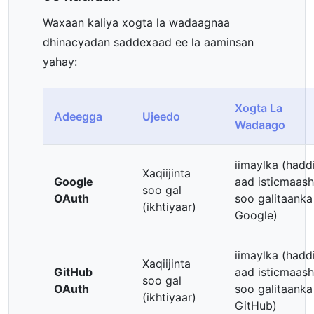
Waxaan kaliya xogta la wadaagnaa
dhinacyadan saddexaad ee la aaminsan
yahay:
Xogta La
Adeegga
Ujeedo
Wadaago
iimaylka (haddi
Xaqiijinta
Google
aad isticmaas
soo gal
OAuth
soo galitaanka
(ikhtiyaar)
Google)
iimaylka (haddi
Xaqiijinta
GitHub
aad isticmaas
soo gal
OAuth
soo galitaanka
(ikhtiyaar)
GitHub)