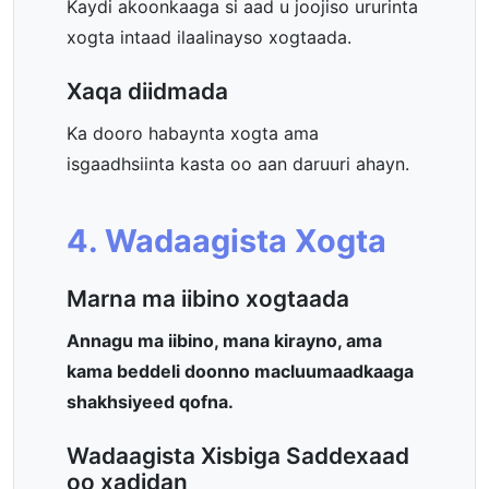
Kaydi akoonkaaga si aad u joojiso ururinta
xogta intaad ilaalinayso xogtaada.
Xaqa diidmada
Ka dooro habaynta xogta ama
isgaadhsiinta kasta oo aan daruuri ahayn.
4. Wadaagista Xogta
Marna ma iibino xogtaada
Annagu ma iibino, mana kirayno, ama
kama beddeli doonno macluumaadkaaga
shakhsiyeed qofna.
Wadaagista Xisbiga Saddexaad
oo xadidan