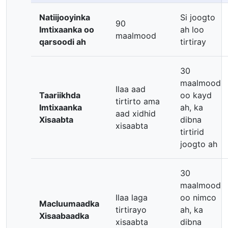
Natiijooyinka
Si joogto
90
Imtixaanka oo
ah loo
maalmood
qarsoodi ah
tirtiray
30
maalmood
Ilaa aad
Taariikhda
oo kayd
tirtirto ama
Imtixaanka
ah, ka
aad xidhid
Xisaabta
dibna
xisaabta
tirtirid
joogto ah
30
maalmood
Ilaa laga
oo nimco
Macluumaadka
tirtirayo
ah, ka
Xisaabaadka
xisaabta
dibna