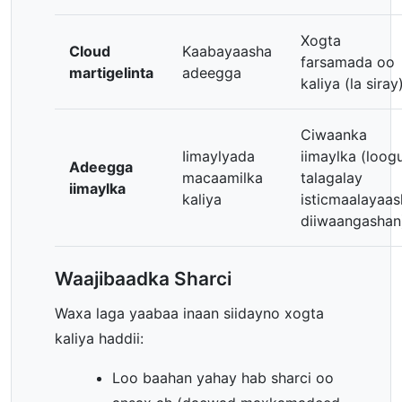
Xogta
Cloud
Kaabayaasha
farsamada oo
martigelinta
adeegga
kaliya (la siray
Ciwaanka
Iimaylyada
iimaylka (loog
Adeegga
macaamilka
talagalay
iimaylka
kaliya
isticmaalayaas
diiwaangashan
Waajibaadka Sharci
Waxa laga yaabaa inaan siidayno xogta
kaliya haddii:
Loo baahan yahay hab sharci oo