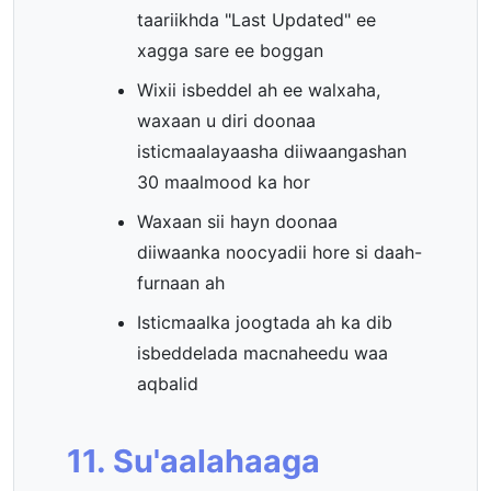
taariikhda "Last Updated" ee
xagga sare ee boggan
Wixii isbeddel ah ee walxaha,
waxaan u diri doonaa
isticmaalayaasha diiwaangashan
30 maalmood ka hor
Waxaan sii hayn doonaa
diiwaanka noocyadii hore si daah-
furnaan ah
Isticmaalka joogtada ah ka dib
isbeddelada macnaheedu waa
aqbalid
11. Su'aalahaaga