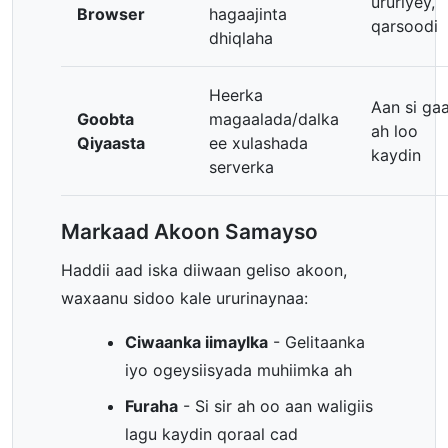
ururiyey,
Browser
hagaajinta
qarsoodi
dhiqlaha
Heerka
Aan si ga
Goobta
magaalada/dalka
ah loo
Qiyaasta
ee xulashada
kaydin
serverka
Markaad Akoon Samayso
Haddii aad iska diiwaan geliso akoon,
waxaanu sidoo kale ururinaynaa:
Ciwaanka iimaylka
- Gelitaanka
iyo ogeysiisyada muhiimka ah
Furaha
- Si sir ah oo aan waligiis
lagu kaydin qoraal cad