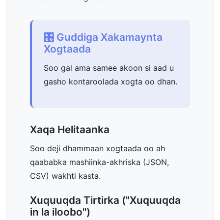
🎛️ Guddiga Xakamaynta
Xogtaada
Soo gal ama samee akoon si aad u
gasho kontaroolada xogta oo dhan.
Xaqa Helitaanka
Soo deji dhammaan xogtaada oo ah
qaababka mashiinka-akhriska (JSON,
CSV) wakhti kasta.
Xuquuqda Tirtirka ("Xuquuqda
in la iloobo")