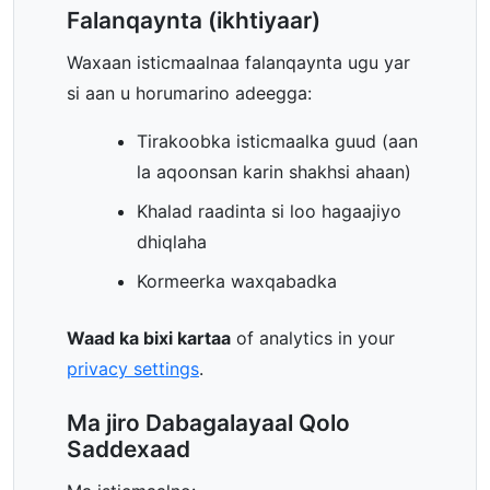
Falanqaynta (ikhtiyaar)
Waxaan isticmaalnaa falanqaynta ugu yar
si aan u horumarino adeegga:
Tirakoobka isticmaalka guud (aan
la aqoonsan karin shakhsi ahaan)
Khalad raadinta si loo hagaajiyo
dhiqlaha
Kormeerka waxqabadka
Waad ka bixi kartaa
of analytics in your
privacy settings
.
Ma jiro Dabagalayaal Qolo
Saddexaad