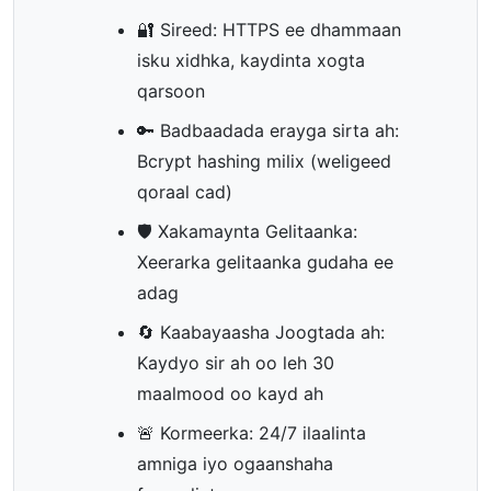
🔐 Sireed: HTTPS ee dhammaan
isku xidhka, kaydinta xogta
qarsoon
🔑 Badbaadada erayga sirta ah:
Bcrypt hashing milix (weligeed
qoraal cad)
🛡️ Xakamaynta Gelitaanka:
Xeerarka gelitaanka gudaha ee
adag
🔄 Kaabayaasha Joogtada ah:
Kaydyo sir ah oo leh 30
maalmood oo kayd ah
🚨 Kormeerka: 24/7 ilaalinta
amniga iyo ogaanshaha