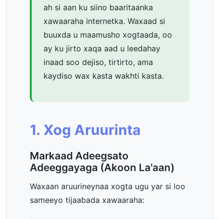
ah si aan ku siino baaritaanka
xawaaraha internetka. Waxaad si
buuxda u maamusho xogtaada, oo
ay ku jirto xaqa aad u leedahay
inaad soo dejiso, tirtirto, ama
kaydiso wax kasta wakhti kasta.
1. Xog Aruurinta
Markaad Adeegsato
Adeeggayaga (Akoon La'aan)
Waxaan aruurineynaa xogta ugu yar si loo
sameeyo tijaabada xawaaraha: