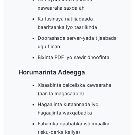
xawaaraha saxda ah
Ku tusinaya natiijadaada
baaritaanka iyo taariikhda
Doorashada server-yada tijaabada
ugu fiican
Bixinta PDF iyo sawir dhoofinta
Horumarinta Adeegga
Xisaabinta celceliska xawaaraha
(aan la magacaabin)
Hagaajinta kutaannada iyo
hagaajinta waxqabadka
Fahamka qaababka isticmaalka
(isku-darka kaliya)