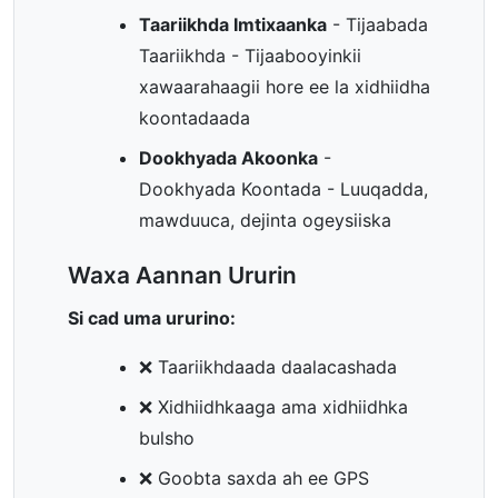
Taariikhda Imtixaanka
- Tijaabada
Taariikhda - Tijaabooyinkii
xawaarahaagii hore ee la xidhiidha
koontadaada
Dookhyada Akoonka
-
Dookhyada Koontada - Luuqadda,
mawduuca, dejinta ogeysiiska
Waxa Aannan Ururin
Si cad uma ururino:
❌ Taariikhdaada daalacashada
❌ Xidhiidhkaaga ama xidhiidhka
bulsho
❌ Goobta saxda ah ee GPS