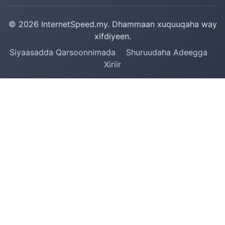
© 2026 InternetSpeed.my. Dhammaan xuquuqaha way
xifdiyeen.
Siyaasadda Qarsoonnimada
Shuruudaha Adeegga
Xiriir