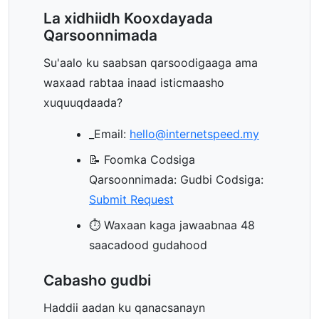
La xidhiidh Kooxdayada
Qarsoonnimada
Su'aalo ku saabsan qarsoodigaaga ama
waxaad rabtaa inaad isticmaasho
xuquuqdaada?
_Email:
hello@internetspeed.my
📝 Foomka Codsiga
Qarsoonnimada: Gudbi Codsiga:
Submit Request
⏱️ Waxaan kaga jawaabnaa 48
saacadood gudahood
Cabasho gudbi
Haddii aadan ku qanacsanayn