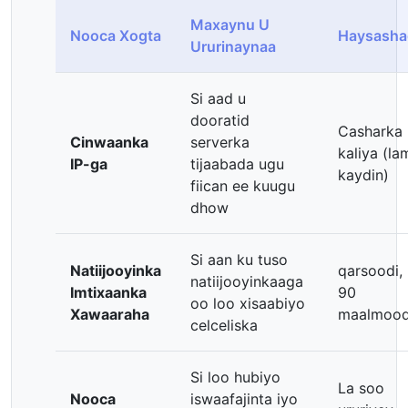
Maxaynu U
Nooca Xogta
Haysasha
Ururinaynaa
Si aad u
dooratid
Casharka
Cinwaanka
serverka
kaliya (la
IP-ga
tijaabada ugu
kaydin)
fiican ee kuugu
dhow
Si aan ku tuso
Natiijooyinka
qarsoodi,
natiijooyinkaaga
Imtixaanka
90
oo loo xisaabiyo
Xawaaraha
maalmoo
celceliska
Si loo hubiyo
La soo
Nooca
iswaafajinta iyo