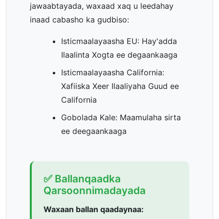
jawaabtayada, waxaad xaq u leedahay
inaad cabasho ka gudbiso:
Isticmaalayaasha EU: Hay'adda
Ilaalinta Xogta ee degaankaaga
Isticmaalayaasha California:
Xafiiska Xeer Ilaaliyaha Guud ee
California
Gobolada Kale: Maamulaha sirta
ee deegaankaaga
✅ Ballanqaadka
Qarsoonnimadayada
Waxaan ballan qaadaynaa: