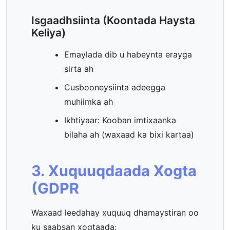
Isgaadhsiinta (Koontada Haysta
Keliya)
Emaylada dib u habeynta erayga
sirta ah
Cusbooneysiinta adeegga
muhiimka ah
Ikhtiyaar: Kooban imtixaanka
bilaha ah (waxaad ka bixi kartaa)
3. Xuquuqdaada Xogta
(GDPR
Waxaad leedahay xuquuq dhamaystiran oo
ku saabsan xogtaada: