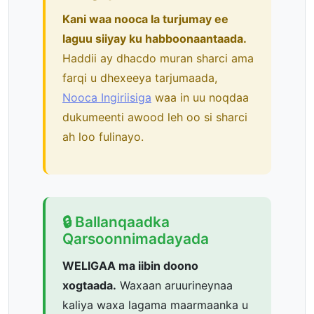
Kani waa nooca la turjumay ee
laguu siiyay ku habboonaantaada.
Haddii ay dhacdo muran sharci ama
farqi u dhexeeya tarjumaada,
Nooca Ingiriisiga
waa in uu noqdaa
dukumeenti awood leh oo si sharci
ah loo fulinayo.
🔒 Ballanqaadka
Qarsoonnimadayada
WELIGAA ma iibin doono
xogtaada.
Waxaan aruurineynaa
kaliya waxa lagama maarmaanka u