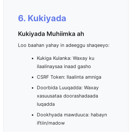
6. Kukiyada
Kukiyada Muhiimka ah
Loo baahan yahay in adeeggu shaqeeyo:
Kukiga Kulanka: Waxay ku
ilaalinaysaa inaad gasho
CSRF Token: Ilaalinta amniga
Doorbida Luuqadda: Waxay
xasuusataa doorashadaada
luqadda
Dookhyada mawduuca: habayn
iftiin/madow