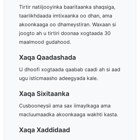
Tirtir natiijooyinka baaritaanka shaqsiga,
taariikhdaada imtixaanka oo dhan, ama
akoonkaaga oo dhameystiran. Waxaan si
joogto ah u tirtiri doonaa xogtaada 30
maalmood gudahood.
Xaqa Qaadashada
U dhoofi xogtaada qaabab caadi ah si aad
ugu isticmaasho adeegyada kale.
Xaqa Sixitaanka
Cusbooneysii ama sax iimaylkaga ama
macluumaadka akoonkaaga wakhti kasta.
Xaqa Xaddidaad