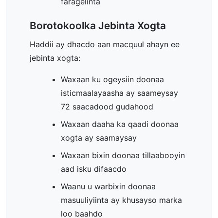
faragelinta
Borotokoolka Jebinta Xogta
Haddii ay dhacdo aan macquul ahayn ee
jebinta xogta:
Waxaan ku ogeysiin doonaa
isticmaalayaasha ay saameysay
72 saacadood gudahood
Waxaan daaha ka qaadi doonaa
xogta ay saamaysay
Waxaan bixin doonaa tillaabooyin
aad isku difaacdo
Waanu u warbixin doonaa
masuuliyiinta ay khusayso marka
loo baahdo