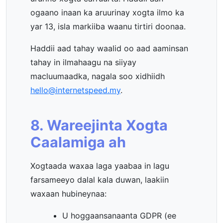
ogaano inaan ka aruurinay xogta ilmo ka
yar 13, isla markiiba waanu tirtiri doonaa.
Haddii aad tahay waalid oo aad aaminsan
tahay in ilmahaagu na siiyay
macluumaadka, nagala soo xidhiidh
hello@internetspeed.my
.
8. Wareejinta Xogta
Caalamiga ah
Xogtaada waxaa laga yaabaa in lagu
farsameeyo dalal kala duwan, laakiin
waxaan hubineynaa:
U hoggaansanaanta GDPR (ee