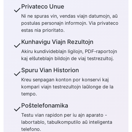
Privateco Unue
✓
Ni ne spuras vin, vendas viajn datumojn, aŭ
postulas personajn informojn. Via privateco
estas nia prioritato.
Kunhavigu Viajn Rezultojn
✓
Akiru kundivideblajn ligilojn, PDF-raportojn
kaj elŝuteblajn bildojn de viaj testrezultoj.
Spuru Vian Historion
✓
Kreu senpagan konton por konservi kaj
kompari viajn testrezultojn laŭlonge de la
tempo.
Poŝtelefonamika
✓
Testu vian rapidon per iu ajn aparato -
labortablo, tabulkomputilo aŭ inteligenta
telefono.