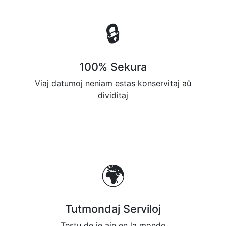
🔒
100% Sekura
Viaj datumoj neniam estas konservitaj aŭ
dividitaj
🌍
Tutmondaj Serviloj
Testu de ie ajn en la mondo