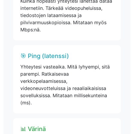
Kuinka nopeasti yhteytesi lähettää dataa
internetiin. Tärkeää videopuheluissa,
tiedostojen lataamisessa ja
pilvivarmuuskopioissa. Mitataan myös
Mbps:nä.
🎯 Ping (latenssi)
Yhteytesi vasteaika. Mitä lyhyempi, sitä
parempi. Ratkaisevaa
verkkopelaamisessa,
videoneuvotteluissa ja reaaliaikaisissa
sovelluksissa. Mitataan millisekunteina
(ms).
📊 Värinä