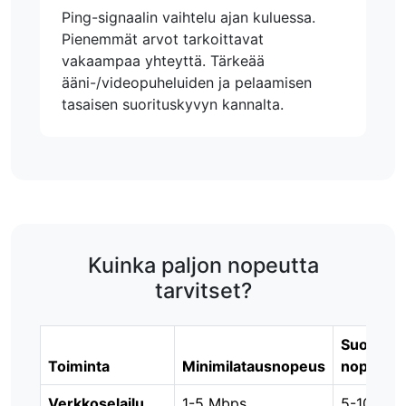
Ping-signaalin vaihtelu ajan kuluessa.
Pienemmät arvot tarkoittavat
vakaampaa yhteyttä. Tärkeää
ääni-/videopuheluiden ja pelaamisen
tasaisen suorituskyvyn kannalta.
Kuinka paljon nopeutta
tarvitset?
Suositelt
Toiminta
Minimilatausnopeus
nopeus
Verkkoselailu
1-5 Mbps
5-10