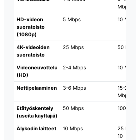
Mbps
HD-videon
5 Mbps
10 Mbps
suoratoisto
(1080p)
4K-videoiden
25 Mbps
50 Mbps
suoratoisto
Videoneuvottelu
2-4 Mbps
10 Mbps
(HD)
Nettipelaaminen
3-6 Mbps
15-25
Mbps
Etätyöskentely
50 Mbps
100 Mbp
(useita käyttäjiä)
Älykodin laitteet
10 Mbps
25 Mbps
10 laitett