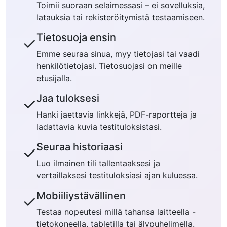
Toimii suoraan selaimessasi – ei sovelluksia,
latauksia tai rekisteröitymistä testaamiseen.
Tietosuoja ensin
✓
Emme seuraa sinua, myy tietojasi tai vaadi
henkilötietojasi. Tietosuojasi on meille
etusijalla.
Jaa tuloksesi
✓
Hanki jaettavia linkkejä, PDF-raportteja ja
ladattavia kuvia testituloksistasi.
Seuraa historiaasi
✓
Luo ilmainen tili tallentaaksesi ja
vertaillaksesi testituloksiasi ajan kuluessa.
Mobiiliystävällinen
✓
Testaa nopeutesi millä tahansa laitteella -
tietokoneella, tabletilla tai älypuhelimella.