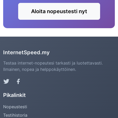
Aloita nopeustesti nyt
InternetSpeed.my
Testaa internet-nopeutesi tarkasti ja luotettavasti.
Ilmainen, nopea ja helppokäyttöinen.
Pikalinkit
Nopeustesti
Testihistoria