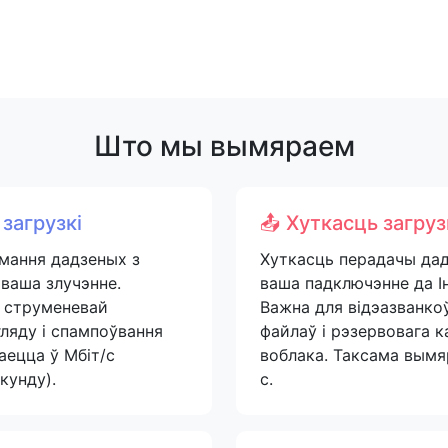
Што мы вымяраем
 загрузкі
📤 Хуткасць загруз
мання дадзеных з
Хуткасць перадачы да
 ваша злучэнне.
ваша падключэнне да Ін
 струменевай
Важна для відэазванкоў
гляду і спампоўвання
файлаў і рэзервовага к
аецца ў Мбіт/с
воблака. Таксама вымя
екунду).
с.