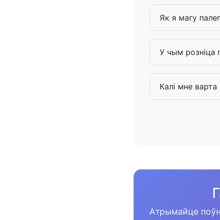
Як я магу пале
У чым розніца 
Калі мне варта
Г
Атрымайце поўн