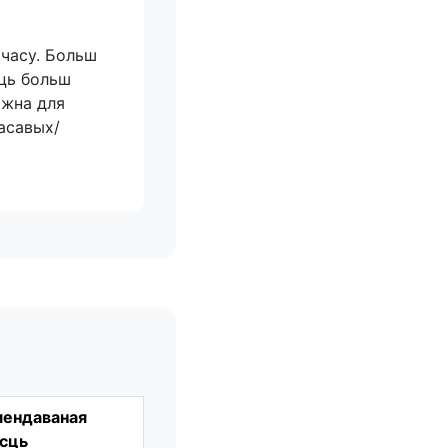
 часу. Больш
юць больш
ажна для
ласавых/
мендаваная
асць