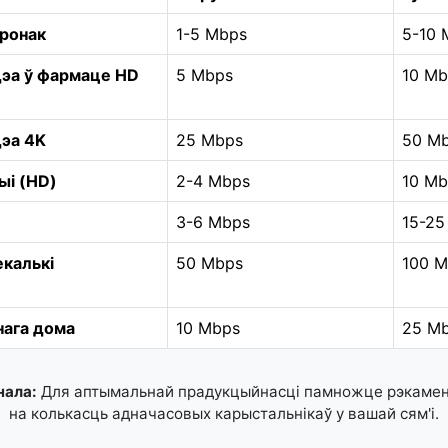
аронак
1-5 Mbps
5-10 
дэа ў фармаце HD
5 Mbps
10 Mb
дэа 4K
25 Mbps
50 M
ыі (HD)
2-4 Mbps
10 Mb
3-6 Mbps
15-25
екалькі
50 Mbps
100 
ага дома
10 Mbps
25 Mb
нала:
Для аптымальнай прадукцыйнасці памножце рэкамен
на колькасць адначасовых карыстальнікаў у вашай сям'і.