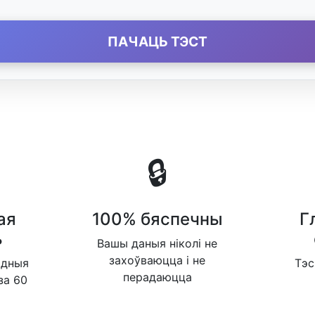
ПАЧАЦЬ ТЭСТ
🔒
ая
100% бяспечны
Г
ь
Вашы даныя ніколі не
захоўваюцца і не
адныя
Тэс
перадаюцца
за 60