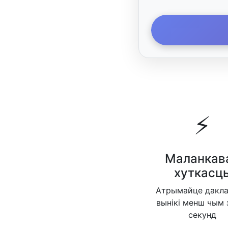
⚡
Маланкав
хуткасц
Атрымайце дакл
вынікі менш чым 
секунд