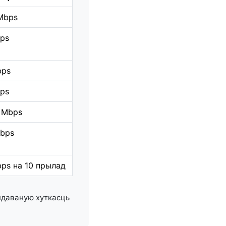
Mbps
ps
bps
ps
 Mbps
Mbps
ps на 10 прылад
даваную хуткасць