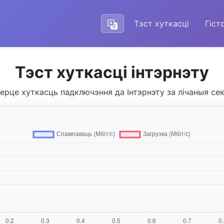
Тэст хуткасці
Гіст
Тэст хуткасці інтэрнэту
ерце хуткасць падключэння да Інтэрнэту за лічаныя се