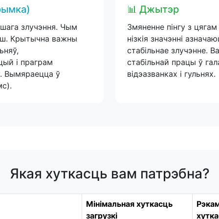
трымка)
📊 Джытэр
ашага злучэння. Чым
Змяненне пінгу з цягам
пш. Крытычна важны
нізкія значэнні азнача
ьняў,
стабільнае злучэнне. В
цый і праграм
стабільнай працы ў га
у. Вымяраецца ў
відэазванках і гульнях.
с).
Якая хуткасць вам патрэбна?
Мінімальная хуткасць
Рэка
загрузкі
хутк