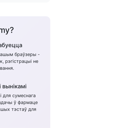
.my?
рабуецца
вашым браўзеры -
к, рэгістрацыі не
вання.
і вынікамі
і для сумеснага
здачы ў фармаце
ашых тэстаў для