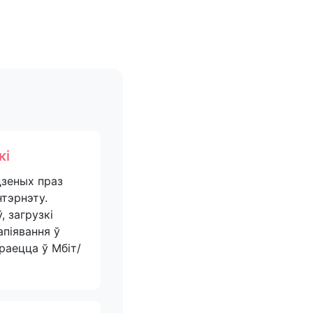
кі
дзеных праз
тэрнэту.
, загрузкі
апіявання ў
раецца ў Мбіт/