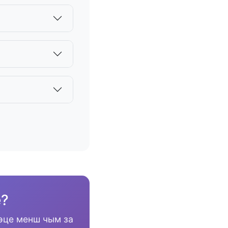
е?
эце менш чым за