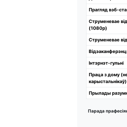
Прагляд вэб-ст
Струменевае ві
(1080p)
Струменевае ві
Відэаканферэнц
Інтэрнэт-гульні
Праца з дому (н
карыстальнікаў)
Прылады разумн
Парада прафесія