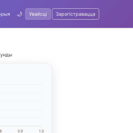
🌙
орыя
Увайсці
Зарэгістравацца
кунды