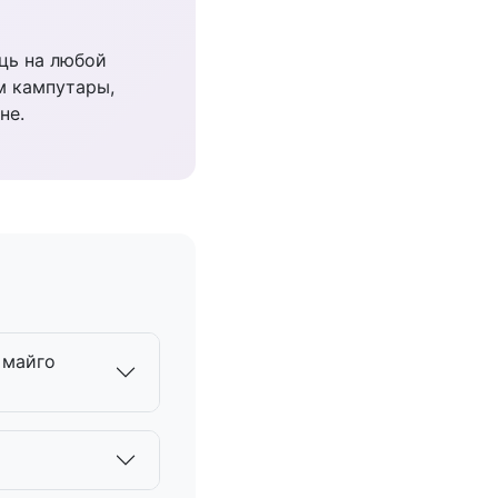
ць на любой
м кампутары,
не.
 майго