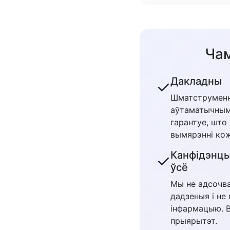
Чам
Дакладны
✓
Шматструменн
аўтаматычным
гарантуе, што
вымярэнні кож
Канфідэнцы
✓
ўсё
Мы не адсочва
дадзеныя і не
інфармацыю. 
прыярытэт.