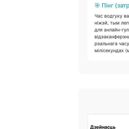
🎯 Пінг (за
Час водгуку в
ніжэй, тым ле
для анлайн-гул
відэаканферэн
рэальнага час
мілісекундах (м
Дзейнасць