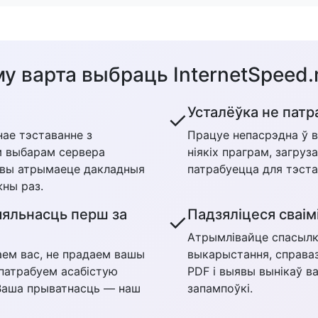
у варта выбраць InternetSpeed
Усталёўка не пат
✓
ае тэставанне з
Працуе непасрэдна ў 
 выбарам сервера
ніякіх праграм, загруза
 вы атрымаеце дакладныя
патрабуецца для тэста
ны раз.
яльнасць перш за
Падзяліцеся сваім
✓
Атрымлівайце спасылк
ем вас, не прадаем вашы
выкарыстання, справа
 патрабуем асабістую
PDF і выявы вынікаў в
Ваша прыватнасць — наш
запампоўкі.