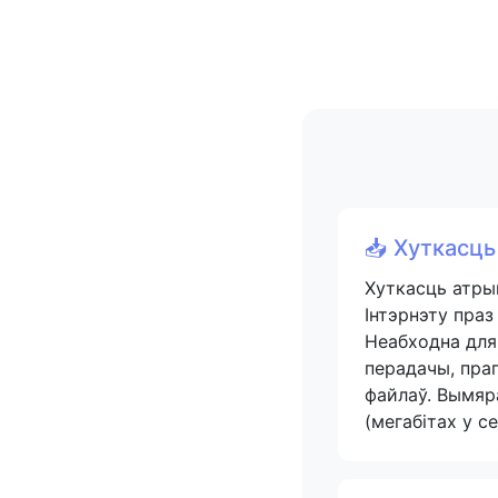
📥 Хуткасць
Хуткасць атры
Інтэрнэту праз
Неабходна для
перадачы, пра
файлаў. Вымяр
(мегабітах у с