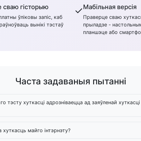
 сваю гісторыю
Мабільная версія
✓
латны ўліковы запіс, каб
Праверце сваю хуткас
араўноўваць вынікі тэстаў
прыладзе - настольны
планшэце або смартфо
Часта задаваныя пытанні
го тэсту хуткасці адрозніваецца ад заяўленай хуткасці
 хуткасць майго інтэрнэту?