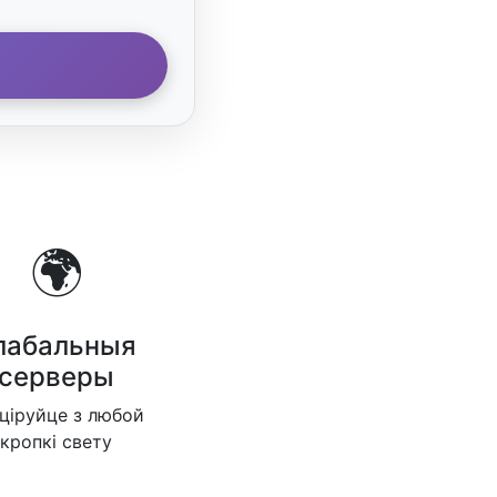
🌍
лабальныя
серверы
ціруйце з любой
кропкі свету