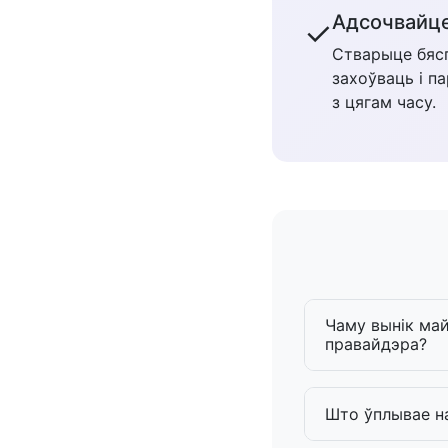
Адсочвайце
✓
Стварыце бясп
захоўваць і п
з цягам часу.
Чаму вынік май
правайдэра?
Што ўплывае на