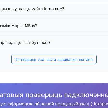
пшыць хуткасць майго інтэрнэту?
паміж Mbps і MBps?
 праводзіць тэст хуткасці?
Паглядзець усе часта задаваныя пытанні
атовыя праверыць падключэнн
ую інфармацыю аб вашай прадукцыйнасці ў Інтэрн