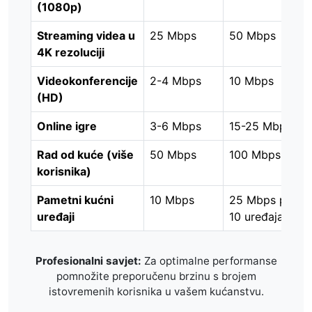
(1080p)
Streaming videa u
25 Mbps
50 Mbps
4K rezoluciji
Videokonferencije
2-4 Mbps
10 Mbps
(HD)
Online igre
3-6 Mbps
15-25 Mbps
Rad od kuće (više
50 Mbps
100 Mbps
korisnika)
Pametni kućni
10 Mbps
25 Mbps po
uređaji
10 uređaja
Profesionalni savjet:
Za optimalne performanse
pomnožite preporučenu brzinu s brojem
istovremenih korisnika u vašem kućanstvu.