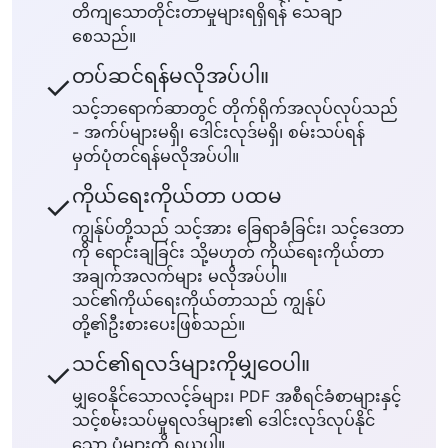
တိကျသောတိုင်းတာမှုများရရှိရန် သေချာ
စေသည်။
တပ်ဆင်ရန်မလိုအပ်ပါ။
✓
သင့်ဘရောက်ဆာတွင် တိုက်ရိုက်အလုပ်လုပ်သည်
- အက်ပ်များမရှိ၊ ဒေါင်းလုဒ်မရှိ၊ စမ်းသပ်ရန်
မှတ်ပုံတင်ရန်မလိုအပ်ပါ။
ကိုယ်ရေးကိုယ်တာ ပထမ
✓
ကျွန်ုပ်တို့သည် သင့်အား ခြေရာခံခြင်း၊ သင့်ဒေတာ
ကို ရောင်းချခြင်း သို့မဟုတ် ကိုယ်ရေးကိုယ်တာ
အချက်အလက်များ မလိုအပ်ပါ။
သင်၏ကိုယ်ရေးကိုယ်တာသည် ကျွန်ုပ်
တို့၏ဦးစားပေးဖြစ်သည်။
သင်၏ရလဒ်များကိုမျှဝေပါ။
✓
မျှဝေနိုင်သောလင့်ခ်များ၊ PDF အစီရင်ခံစာများနှင့်
သင့်စမ်းသပ်မှုရလဒ်များ၏ ဒေါင်းလုဒ်လုပ်နိုင်
သော ပုံများကို ရယူပါ။