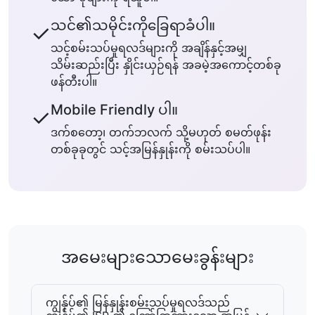
သင်၏သမိုင်းကိုခြေရာခံပါ။
✓
သင့်စမ်းသပ်မှုရလဒ်များကို အချိန်နှင့်အမျှ
သိမ်းဆည်းပြီး နှိုင်းယှဉ်ရန် အခမဲ့အကောင့်တစ်ခု
ဖန်တီးပါ။
Mobile Friendly ပါ။
✓
ဒက်စတော့၊ တက်ဘလက် သို့မဟုတ် စမတ်ဖုန်း
တစ်ခုခုတွင် သင့်အမြန်နှုန်းကို စမ်းသပ်ပါ။
အမေးများသောမေးခွန်းများ
ကျွန်ုပ်၏ မြန်နှုန်းစမ်းသပ်မှုရလဒ်သည်