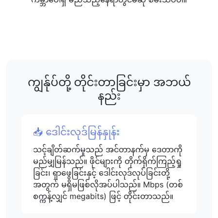
ကျွန်ုပ်တို့ တိုင်းတာခြင်းမှာ အဘယ်
နည်း
📥 ဒေါင်းလုဒ်မြန်နှုန်း
သင့်ချိတ်ဆက်မှုသည် အင်တာနက်မှ ဒေတာကို
မည်မျှမြန်သည်။ ဖိုင်များကို တိုက်ရိုက်ကြည့်ရှု
ခြင်း၊ ရှာဖွေခြင်းနှင့် ဒေါင်းလုဒ်လုပ်ခြင်းတို့
အတွက် မရှိမဖြစ်လိုအပ်ပါသည်။ Mbps (တစ်
စက္ကန့်လျှင် megabits) ဖြင့် တိုင်းတာသည်။