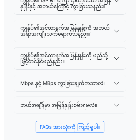
ကျွန်ုပ်၏ ISP ၏ ကြော်ငြာထားသော အမြန်
နှုန်းနှင့် အဘယ်ကြောင့် ကွာခြားသနည်း။
ကျွန်ုပ်၏အင်တာနက်အမြန်နှုန်းကို အဘယ်
အရာအကျိုးသက်ရောက်သနည်း။
ကျွန်ုပ်၏အင်တာနက်အမြန်နှုန်းကို မည်သို့
မြှင့်တင်နိုင်မည်နည်း။
Mbps နှင့် MBps ကွာခြားချက်ကဘာလဲ။
ဘယ်အချိန်မှာ အမြန်နှုန်းစမ်းရမလဲ။
FAQs အားလုံးကို ကြည့်ရှုပါ။