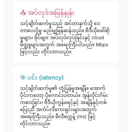
📤 အပ်လုဒ်အမြန်နှုန်း
သင့်ချိတ်ဆက်မှုသည် အင်တာနက်သို့ ဒေ
တာပေးပို့မှု မည်မျှမြန်ဆန်သည်။ ဗီဒီယိုခေါ်ဆို
မှုများ၊ ဖိုင်များ အပ်လုဒ်လုပ်ခြင်းနှင့် cloud
မိတ္တူများအတွက် အရေးကြီးပါသည်။ Mbps
ဖြင့်လည်း တိုင်းတာသည်။
🎯 ပင်း (latency)
သင့်ချိတ်ဆက်မှု၏ တုံ့ပြန်မှုအချိန်။ အောက်
ပိုင်းကတော့ ပိုကောင်းပါတယ်။ အွန်လိုင်းဂိမ်း
ကစားခြင်း၊ ဗီဒီယိုကွန်ဖရင့်နှင့် အချိန်နှင့်တစ်
ပြေးညီ အက်ပ်လီကေးရှင်းများအတွက်
အရေးကြီးသည်။ မီလီစက္ကန့် (ms) ဖြင့်
တိုင်းတာသည်။