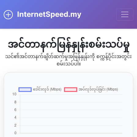
InternetSpeed.my
အင်တာနက်မြန်နှုန်းစမ်းသပ်မှု
သင်၏အင်တာနက်ချိတ်ဆက်မှုအမြန်နှုန်းကို စက္ကန့်ပိုင်းအတွင်း
စမ်းသပ်ပါ။