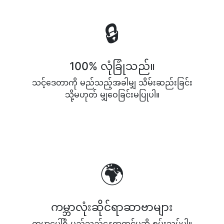
🔒
100% လုံခြုံသည်။
သင့်ဒေတာကို မည်သည့်အခါမျှ သိမ်းဆည်းခြင်း
သို့မဟုတ် မျှဝေခြင်းမပြုပါ။
🌍
ကမ္ဘာလုံးဆိုင်ရာဆာဗာများ
ကမ္ဘာပေါ်ရှိ မည်သည့်နေရာတွင်မဆို စမ်းသပ်ပါ။