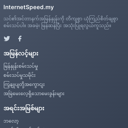
InternetSpeed.my
သင်၏အင်တာနက်အမြန်နှုန်းကို တိကျစွာ ယုံကြည်စိတ်ချစွာ
စမ်းသပ်ပါ။ အခမဲ့၊ မြန်ဆန်ပြီး အသုံးပြုရလွယ်ကူသည်။
အမြန်လင့်များ
မြန်နှုန်းစမ်းသပ်မှု
စမ်းသပ်မှုသမိုင်း
ကြှနျုပျတို့အကွောငျး
အမြဲမေးလေ့ရှိသောမေးခွန်းများ
အရင်းအမြစ်များ
ဘလော့