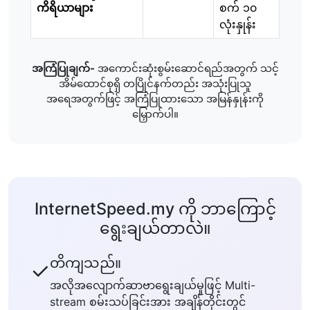
ကိရိယာများ
စက် ၁၀
လုံးနှုန်း
အကြံပြုချက်-
အကောင်းဆုံးစွမ်းဆောင်ရည်အတွက် သင့်
အိမ်ထောင်စုရှိ တပြိုင်နက်တည်း အသုံးပြုသူ
အရေအတွက်ဖြင့် အကြံပြုထားသော အမြန်နှုန်းကို
မြှောက်ပါ။
InternetSpeed.my ကို ဘာကြောင့်
ရွေးချယ်တာလဲ။
တိကျသည်။
✓
အလိုအလျောက်ဆာဗာရွေးချယ်မှုဖြင့် Multi-
stream စမ်းသပ်ခြင်းအား အချိန်တိုင်းတွင်