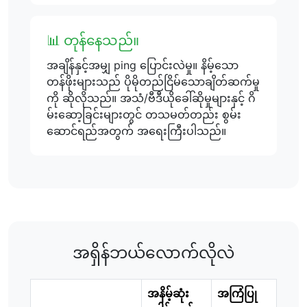
📊 တုန်နေသည်။
အချိန်နှင့်အမျှ ping ပြောင်းလဲမှု။ နိမ့်သော
တန်ဖိုးများသည် ပိုမိုတည်ငြိမ်သောချိတ်ဆက်မှု
ကို ဆိုလိုသည်။ အသံ/ဗီဒီယိုခေါ်ဆိုမှုများနှင့် ဂိ
မ်းဆော့ခြင်းများတွင် တသမတ်တည်း စွမ်း
ဆောင်ရည်အတွက် အရေးကြီးပါသည်။
အရှိန်ဘယ်လောက်လိုလဲ
အနိမ့်ဆုံး
အကြံပြု