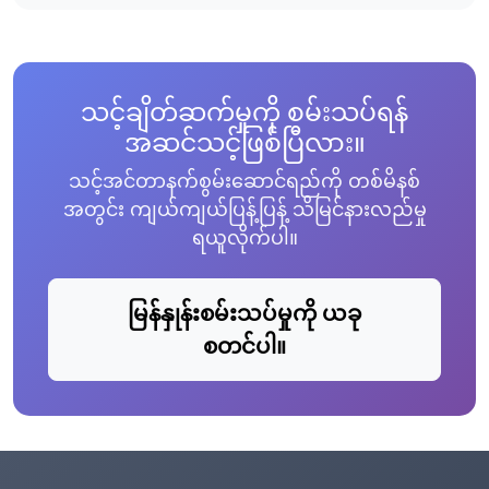
သင့်ချိတ်ဆက်မှုကို စမ်းသပ်ရန်
အဆင်သင့်ဖြစ်ပြီလား။
သင့်အင်တာနက်စွမ်းဆောင်ရည်ကို တစ်မိနစ်
အတွင်း ကျယ်ကျယ်ပြန့်ပြန့် သိမြင်နားလည်မှု
ရယူလိုက်ပါ။
မြန်နှုန်းစမ်းသပ်မှုကို ယခု
စတင်ပါ။