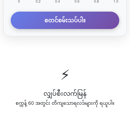
စတင်စမ်းသပ်ပါ။
⚡
လျှပ်စီးလက်မြန်
စက္ကန့် 60 အတွင်း တိကျသောရလဒ်များကို ရယူပါ။