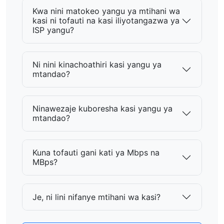
Kwa nini matokeo yangu ya mtihani wa
kasi ni tofauti na kasi iliyotangazwa ya
ISP yangu?
Ni nini kinachoathiri kasi yangu ya
mtandao?
Ninawezaje kuboresha kasi yangu ya
mtandao?
Kuna tofauti gani kati ya Mbps na
MBps?
Je, ni lini nifanye mtihani wa kasi?