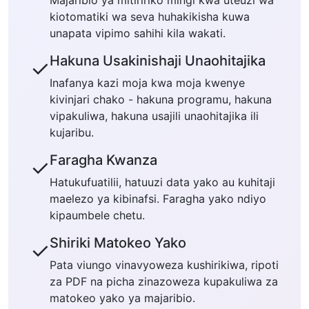
Majaribio ya mitiririko mingi kwa uteuzi wa
kiotomatiki wa seva huhakikisha kuwa
unapata vipimo sahihi kila wakati.
Hakuna Usakinishaji Unaohitajika
✓
Inafanya kazi moja kwa moja kwenye
kivinjari chako - hakuna programu, hakuna
vipakuliwa, hakuna usajili unaohitajika ili
kujaribu.
Faragha Kwanza
✓
Hatukufuatilii, hatuuzi data yako au kuhitaji
maelezo ya kibinafsi. Faragha yako ndiyo
kipaumbele chetu.
Shiriki Matokeo Yako
✓
Pata viungo vinavyoweza kushirikiwa, ripoti
za PDF na picha zinazoweza kupakuliwa za
matokeo yako ya majaribio.