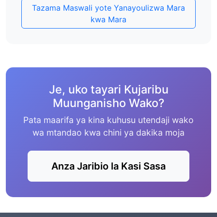
Tazama Maswali yote Yanayoulizwa Mara
kwa Mara
Je, uko tayari Kujaribu
Muunganisho Wako?
Pata maarifa ya kina kuhusu utendaji wako
wa mtandao kwa chini ya dakika moja
Anza Jaribio la Kasi Sasa