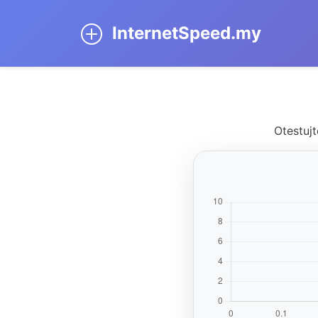
InternetSpeed.my
Otestujt