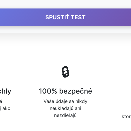
SPUSTIŤ TEST
🔒
chly
100% bezpečné
é
Vaše údaje sa nikdy
j ako
neukladajú ani
nezdieľajú
kto