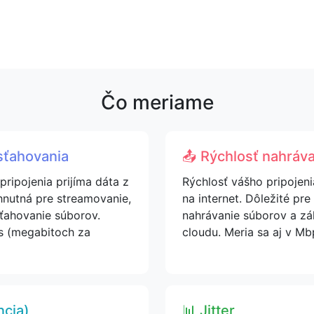
Čo meriame
sťahovania
📤 Rýchlosť nahráv
pripojenia prijíma dáta z
Rýchlosť vášho pripojeni
hnutná pre streamovanie,
na internet. Dôležité pr
sťahovanie súborov.
nahrávanie súborov a zá
s (megabitoch za
cloudu. Meria sa aj v Mb
ncia)
📊 Jitter