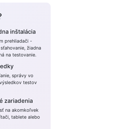
?
dna inštalácia
 prehliadači -
 sťahovanie, žiadna
bná na testovanie.
ledky
ľanie, správy vo
výsledkov testov
é zariadenia
losť na akomkoľvek
tači, tablete alebo