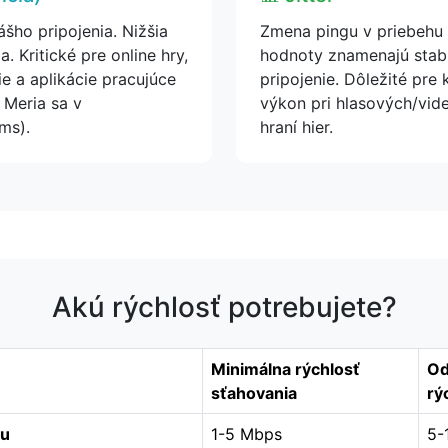
ho pripojenia. Nižšia
Zmena pingu v priebehu 
a. Kritické pre online hry,
hodnoty znamenajú stabi
e a aplikácie pracujúce
pripojenie. Dôležité pre
 Meria sa v
výkon pri hlasových/vid
ms).
hraní hier.
Akú rýchlosť potrebujete?
Minimálna rýchlosť
Od
sťahovania
rý
bu
1-5 Mbps
5-