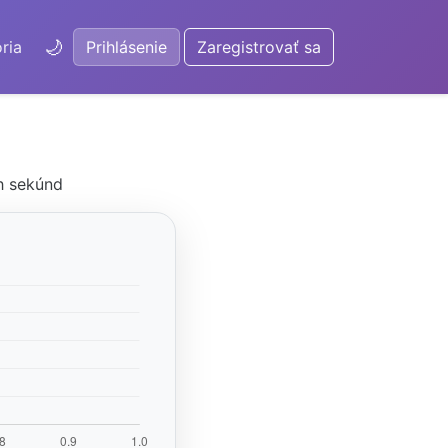
🌙
ria
Prihlásenie
Zaregistrovať sa
ch sekúnd