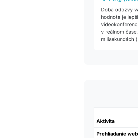
Doba odozvy váš
hodnota je lepši
videokonferenci
v reálnom čase.
milisekundách (
Aktivita
Prehliadanie we