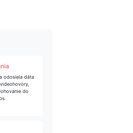
ania
a odosiela dáta
e videohovory,
lohovanie do
ps.