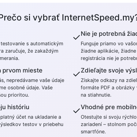
Prečo si vybrať InternetSpeed.my
Nie je potrebná žia
✓
testovanie s automatickým
Funguje priamo vo vašom
ra zaručuje, že zakaždým
žiadne aplikácie, žiadne
 merania.
registrácia nie je potre
a prvom mieste
Zdieľajte svoje výs
✓
ás, nepredávame vaše údaje
Získajte odkazy na zdie
me osobné údaje. Vaše
formáte PDF a obrázky 
ou prioritou.
na stiahnutie.
ju históriu
Vhodné pre mobiln
✓
platný účet na ukladanie a
Otestujte si svoju rých
ýsledkov testov v priebehu
zariadení – stolnom počí
smartfóne.