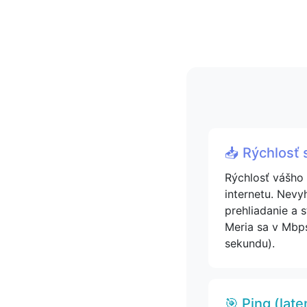
📥 Rýchlosť 
Rýchlosť vášho 
internetu. Nevy
prehliadanie a 
Meria sa v Mbp
sekundu).
🎯 Ping (late