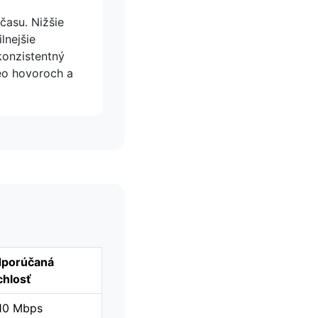
času. Nižšie
lnejšie
 konzistentný
eo hovoroch a
porúčaná
chlosť
10 Mbps