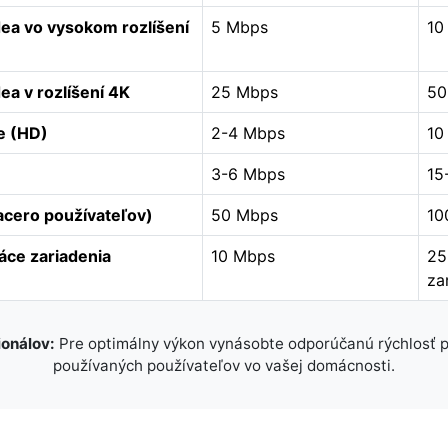
ea vo vysokom rozlíšení
5 Mbps
10
ea v rozlíšení 4K
25 Mbps
50
e (HD)
2-4 Mbps
10
3-6 Mbps
15
acero používateľov)
50 Mbps
10
áce zariadenia
10 Mbps
25
za
ionálov:
Pre optimálny výkon vynásobte odporúčanú rýchlosť 
používaných používateľov vo vašej domácnosti.