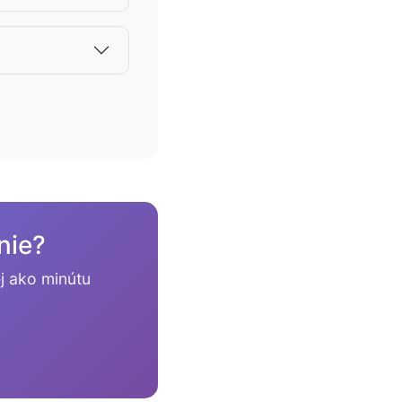
nie?
j ako minútu