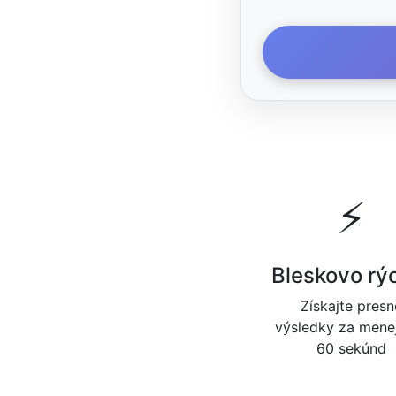
⚡
Bleskovo rý
Získajte presn
výsledky za mene
60 sekúnd