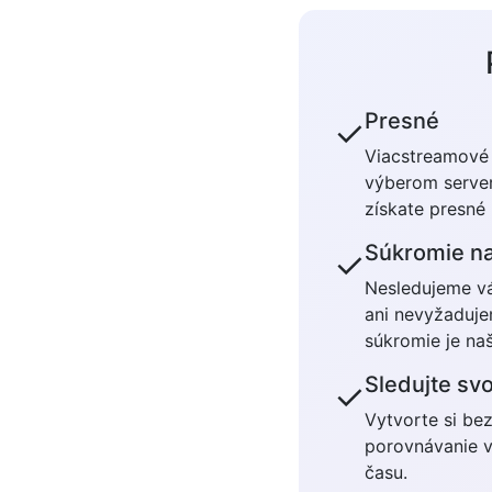
Presné
✓
Viacstreamové 
výberom serve
získate presné
Súkromie n
✓
Nesledujeme v
ani nevyžaduje
súkromie je naš
Sledujte svo
✓
Vytvorte si bez
porovnávanie v
času.