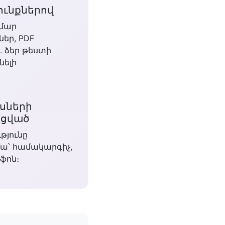
ունքներով
ամար
եր, PDF
և ձեր թեստի
նելի
սների
եցված
թյունը
ա՝ համակարգիչ,
ֆոն։