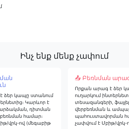
մ
Ինչ ենք մենք չափում
նման
📤 Բեռնման արագ
ւն
Որքան արագ է ձեր կ
է ձեր կապը ստանում
ուղարկում ինտերնետ
տերնետից։ Կարևոր է
տեսազանգերի, ֆայլե
ռարձակման, դիտման
վերբեռնման և ամպա
րբեռնման համար։
պահուստավորման հ
իթ/վրկ-ով (մեգաբիթ
չափվում է Մբիթ/վրկ-ո