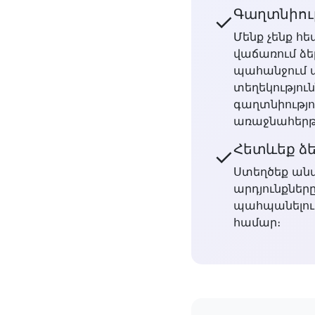
Գաղտնիութ
✓
Մենք չենք հե
վաճառում ձե
պահանջում 
տեղեկություն
գաղտնիությո
առաջնահերթո
Հետևեք ձ
✓
Ստեղծեք անվ
արդյունքներ
պահպանելու
համար։