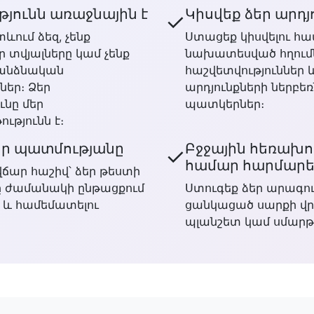
յունն առաջնային է
Կիսվեք ձեր արդյ
✓
տևում ձեզ, չենք
Ստացեք կիսվելու հ
ր տվյալները կամ չենք
նախատեսված հղումն
անձնական
հաշվետվություններ 
ներ։ Ձեր
արդյունքների ներբեռ
ւնը մեր
պատկերներ։
ւթյունն է։
եր պատմությանը
Բջջային հեռախո
✓
համար հարմար
ճար հաշիվ՝ ձեր թեստի
ը ժամանակի ընթացքում
Ստուգեք ձեր արագու
 և համեմատելու
ցանկացած սարքի վր
պլանշետ կամ սմարթ