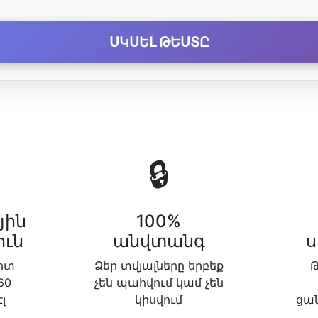
ՍԿՍԵԼ ԹԵՍՏԸ
🔒
յին
100%
ուն
անվտանգ
ս
իտ
Ձեր տվյալները երբեք
60
չեն պահվում կամ չեն
լ
կիսվում
ցա