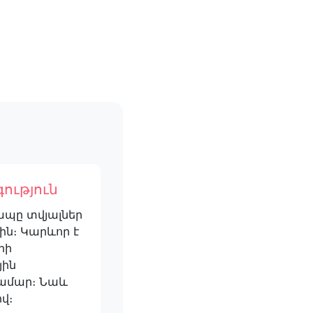
ություն
ապը տվյալներ
ին։ Կարևոր է
րի
յին
ամար։ Նաև
վ։