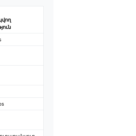
կվող
յուն
s
ps