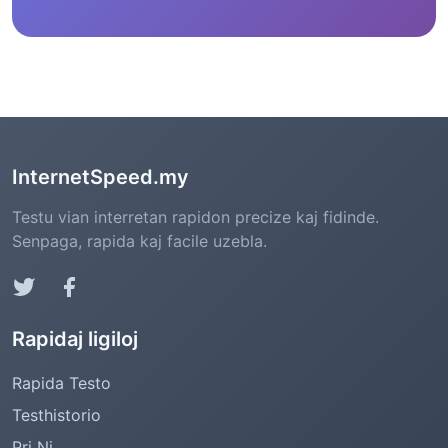
InternetSpeed.my
Testu vian interretan rapidon precize kaj fidinde.
Senpaga, rapida kaj facile uzebla.
Rapidaj ligiloj
Rapida Testo
Testhistorio
Pri Ni