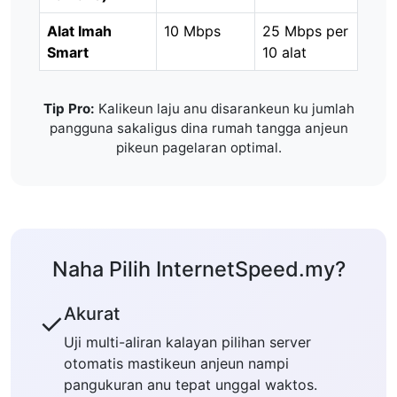
Alat Imah
10 Mbps
25 Mbps per
Smart
10 alat
Tip Pro:
Kalikeun laju anu disarankeun ku jumlah
pangguna sakaligus dina rumah tangga anjeun
pikeun pagelaran optimal.
Naha Pilih InternetSpeed.my?
Akurat
✓
Uji multi-aliran kalayan pilihan server
otomatis mastikeun anjeun nampi
pangukuran anu tepat unggal waktos.