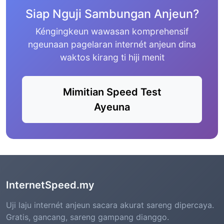
Siap Nguji Sambungan Anjeun?
Kéngingkeun wawasan komprehensif
ngeunaan pagelaran internét anjeun dina
waktos kirang ti hiji menit
Mimitian Speed Test
Ayeuna
InternetSpeed.my
Uji laju internét anjeun sacara akurat sareng dipercaya.
Gratis, gancang, sareng gampang dianggo.