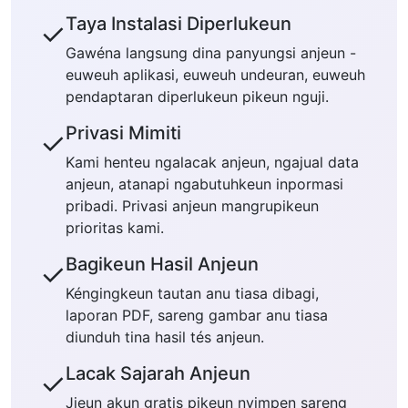
Taya Instalasi Diperlukeun
✓
Gawéna langsung dina panyungsi anjeun -
euweuh aplikasi, euweuh undeuran, euweuh
pendaptaran diperlukeun pikeun nguji.
Privasi Mimiti
✓
Kami henteu ngalacak anjeun, ngajual data
anjeun, atanapi ngabutuhkeun inpormasi
pribadi. Privasi anjeun mangrupikeun
prioritas kami.
Bagikeun Hasil Anjeun
✓
Kéngingkeun tautan anu tiasa dibagi,
laporan PDF, sareng gambar anu tiasa
diunduh tina hasil tés anjeun.
Lacak Sajarah Anjeun
✓
Jieun akun gratis pikeun nyimpen sareng