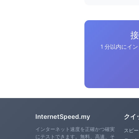
接
1 分以内にイ
InternetSpeed.my
クイ
インターネット速度を正確かつ確実
スピー
にテストできます。無料、高速、そ