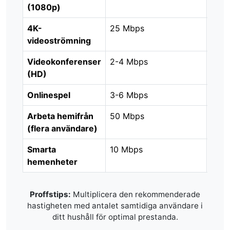
(1080p)
4K-
25 Mbps
50 
videoströmning
Videokonferenser
2-4 Mbps
10 M
(HD)
Onlinespel
3-6 Mbps
15-2
Arbeta hemifrån
50 Mbps
100 
(flera användare)
Smarta
10 Mbps
25 M
hemenheter
enhe
Proffstips:
Multiplicera den rekommenderade
hastigheten med antalet samtidiga användare i
ditt hushåll för optimal prestanda.