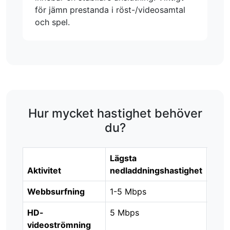
för jämn prestanda i röst-/videosamtal
och spel.
Hur mycket hastighet behöver
du?
Lägsta
Rek
Aktivitet
nedladdningshastighet
hast
Webbsurfning
1-5 Mbps
5-10
HD-
5 Mbps
10 M
videoströmning