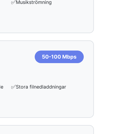
✅
Musikströmning
50-100 Mbps
✅
de
Stora filnedladdningar