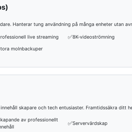
ps)
ändare. Hanterar tung användning på många enheter utan av
✅
rofessionell live streaming
8K-videoströmning
tora molnbackuper
 innehåll skapare och tech entusiaster. Framtidssäkra ditt h
kapande av professionellt
✅
Servervärdskap
nnehåll