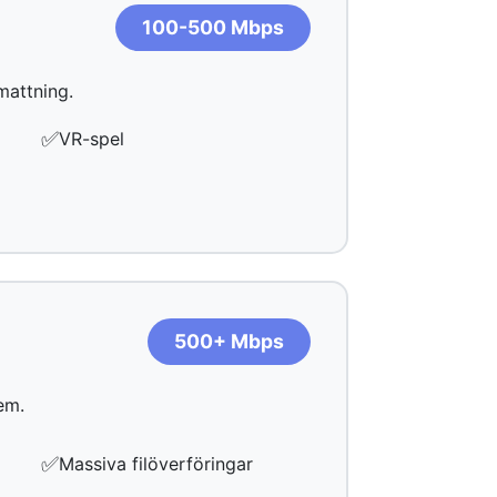
100-500 Mbps
mattning.
✅
VR-spel
500+ Mbps
em.
✅
Massiva filöverföringar