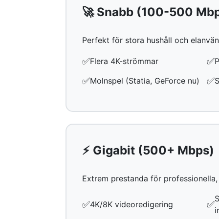
🚀 Snabb (100-500 Mb
Perfekt för stora hushåll och elanv
✅
✅
Flera 4K-strömmar
P
✅
✅
Molnspel (Statia, GeForce nu)
S
⚡ Gigabit (500+ Mbps)
Extrem prestanda för professionella,
S
✅
✅
4K/8K videoredigering
i