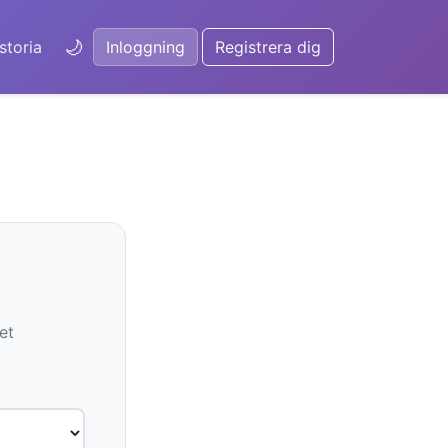
🌙
storia
Inloggning
Registrera dig
et