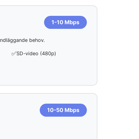
1-10 Mbps
rundläggande behov.
✅
SD-video (480p)
10-50 Mbps