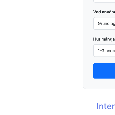
Vad använde
Hur många 
Inte