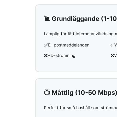
🐌 Grundläggande (1-1
Lämplig för lätt internetanvändning
✅
✅
E- postmeddelanden
W
❌
❌
HD-strömning
V
📺 Måttlig (10-50 Mbps
Perfekt för små hushåll som strömma