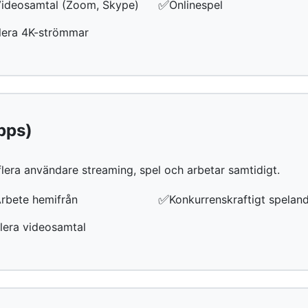
✅
ideosamtal (Zoom, Skype)
Onlinespel
lera 4K-strömmar
bps)
 flera användare streaming, spel och arbetar samtidigt.
✅
rbete hemifrån
Konkurrenskraftigt spelan
lera videosamtal