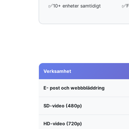
✅
✅
10+ enheter samtidigt
F
Verksamhet
E- post och webbbläddring
SD-video (480p)
HD-video (720p)