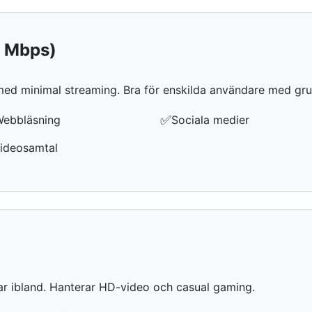
0 Mbps)
 med minimal streaming. Bra för enskilda användare med g
✅
ebbläsning
Sociala medier
ideosamtal
)
r ibland. Hanterar HD-video och casual gaming.