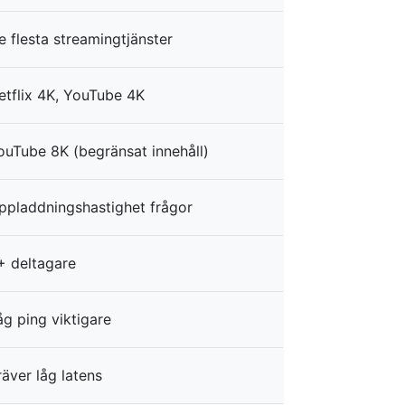
e flesta streamingtjänster
etflix 4K, YouTube 4K
ouTube 8K (begränsat innehåll)
ppladdningshastighet frågor
+ deltagare
åg ping viktigare
räver låg latens