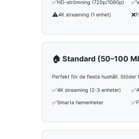
✅
✅
HD-strömning (720p/1080p)
V
⚠️
❌
4K streaming (1 enhet)
F
🏠 Standard (50–100 M
Perfekt för de flesta hushåll. Stöder
✅
✅
4K streaming (2-3 enheter)
A
✅
✅
Smarta hemenheter
F