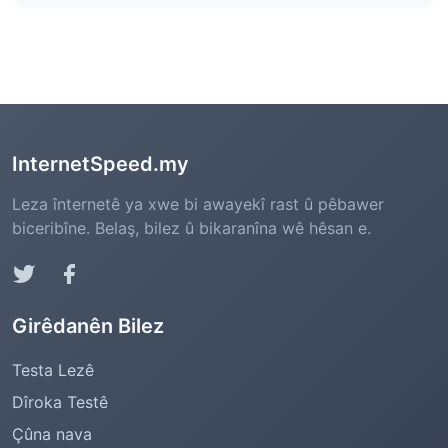
(پارێزەرانی بێلایەنیی نێت)
InternetSpeed.my
Leza înternetê ya xwe bi awayekî rast û pêbawer
biceribîne. Belaş, bilez û bikaranîna wê hêsan e.
Girêdanên Bilez
Testa Lezê
Dîroka Testê
Çûna nava