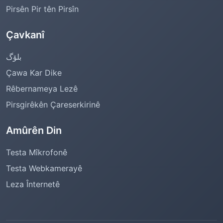
Pirsên Pir tên Pirsîn
Çavkanî
بلۆگ
Çawa Kar Dike
Rêbernameya Lezê
Pirsgirêkên Çareserkirinê
Amûrên Din
Testa Mîkrofonê
Testa Webkamerayê
Leza Înternetê