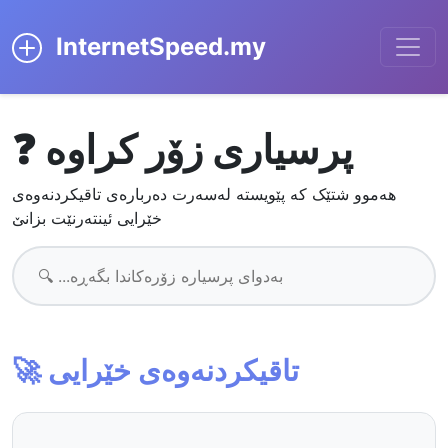
InternetSpeed.my
❓ پرسیاری زۆر کراوە
هەموو شتێک کە پێویستە لەسەرت دەربارەی تاقیکردنەوەی
خێرایی ئینتەرنێت بزانێ
🚀 تاقیکردنەوەی خێرایی