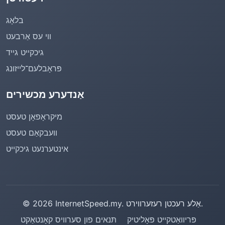
בלאָג
ווי עס אַרבעט
גיכקייט גייד
פּראָבלעם־לייזונג
אַנדערע מכשירים
מיקראָפאָן טעסט
וועבקאַם טעסט
אינטערנעט גיכקייט
© 2026 InternetSpeed.my. אַלע רעכטן רעזערווירט.
פּריוואַטקייט פּאָליטיק
תּנאים פון סערוויס
קאָנטאַקט