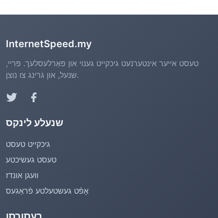
InternetSpeed.my
טעסט אייער אינטערנעט גיכקייט גענוי און פאַרלעסלעך. פריי,
שנעל, און גרינג צו נוצן.
שנעלע לינקס
גיכקייט טעסט
טעסט געשיכטע
וועגן אונדז
אָפֿט געשטעלטע פֿראַגעס
רעסורסן