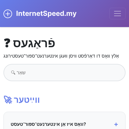
InternetSpeed.my
❓ פֿראַגעס
אַלץ װאָס דו דאַרפֿסט וויסן וועגן אינטערנעט־ספּור־טעסטירונג
🚀 װײַטער
+
וואָס איז אַן אינטערנעט־ספּור־טעסט?