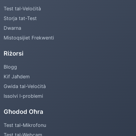
Test tal-Veloċità
Storja tat-Test
Dwarna
Mistoqsijiet Frekwenti
Riżorsi
Blogg
Kif Jaħdem
Gwida tal-Veloċità
Issolvi l-problemi
Għodod Oħra
Test tal-Mikrofonu
Test tal-Webcam