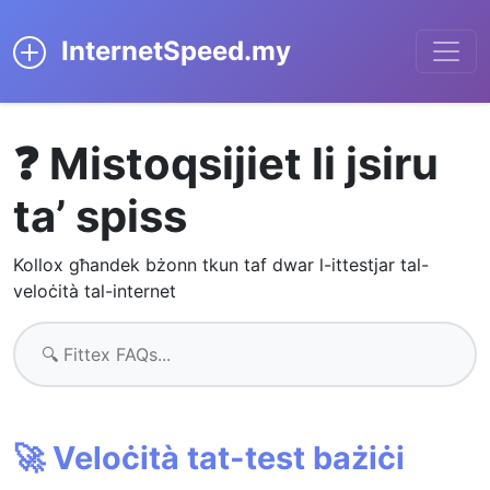
InternetSpeed.my
❓ Mistoqsijiet li jsiru
ta’ spiss
Kollox għandek bżonn tkun taf dwar l-ittestjar tal-
veloċità tal-internet
🚀 Veloċità tat-test bażiċi