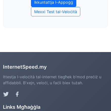
Ikkuntattja l-Appoġġ
veloċitajiet tad-dinja reali)
Mexxi Test tal-Veloċità
L-ISPs ma jistgħux jimblukkaw it-testijiet tal-
veloċità (protezzjoni tan-newtralità tan-
netwerk)
InternetSpeed.my
Ittestja l-veloċità tal-internet tiegħek b'mod preċiż u
affidabbli. B'xejn, veloċi, u faċli biex tużah.
Links Mgħaġġla