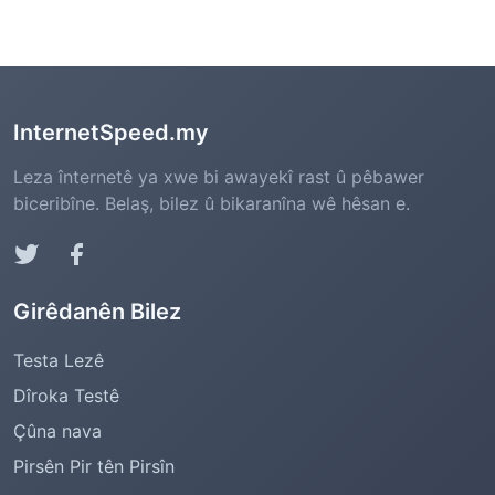
InternetSpeed.my
Leza înternetê ya xwe bi awayekî rast û pêbawer
biceribîne. Belaş, bilez û bikaranîna wê hêsan e.
Girêdanên Bilez
Testa Lezê
Dîroka Testê
Çûna nava
Pirsên Pir tên Pirsîn