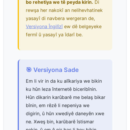
bo rehetiya we tê peyda kirin.
Di
rewşa her nakokî an nelihevhatinek
yasayî di navbera wergeran de,
Versiyona Îngilîzî
ew dê belgeyeke
fermî û yasayî ya îdarî be.
🎯 Versiyona Sade
Em li vir in da ku alîkariya we bikin
ku hûn leza înternetê biceribînin.
Hûn dikarin karûbarê me belaş bikar
bînin, em rêzê li nepeniya we
digirin, û hûn xwediyê daneyên xwe
ne. Xweş bin, karûbarê îstismar
nekin, û em ê pir baş li hev bikin.