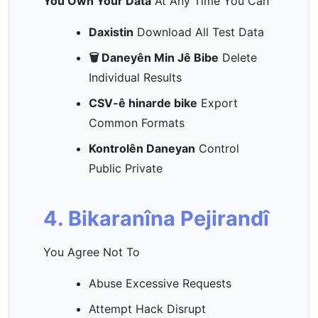
You Own Your Data
At Any Time You Can
Daxistin
Download All Test Data
🗑️ Daneyên Min Jê Bibe
Delete
Individual Results
CSV-ê hinarde bike
Export
Common Formats
Kontrolên Daneyan
Control
Public Private
4. Bikaranîna Pejirandî
You Agree Not To
Abuse Excessive Requests
Attempt Hack Disrupt