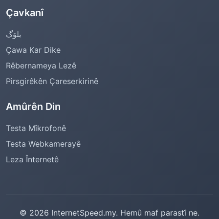
Çavkanî
بلۆگ
Çawa Kar Dike
Rêbernameya Lezê
Pirsgirêkên Çareserkirinê
Amûrên Din
Testa Mîkrofonê
Testa Webkamerayê
Leza Înternetê
© 2026 InternetSpeed.my. Hemû maf parastî ne.