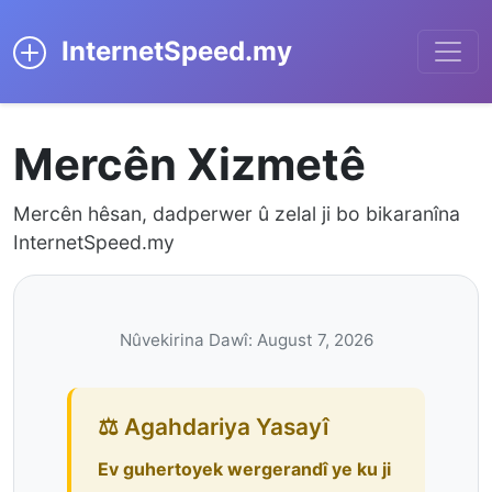
InternetSpeed.my
Mercên Xizmetê
Mercên hêsan, dadperwer û zelal ji bo bikaranîna
InternetSpeed.my
Nûvekirina Dawî: August 7, 2026
⚖️ Agahdariya Yasayî
Ev guhertoyek wergerandî ye ku ji