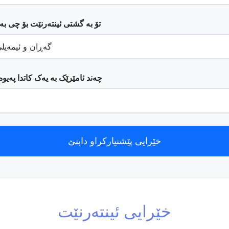
تۆ بە گشتی ئینتەرنێت بۆ چی ب
چەند ئامێرێک بە یەک کاتدا پەی
خێرایی پێشنیارکراو دابنێ
خێرایی ئینتەرنێت