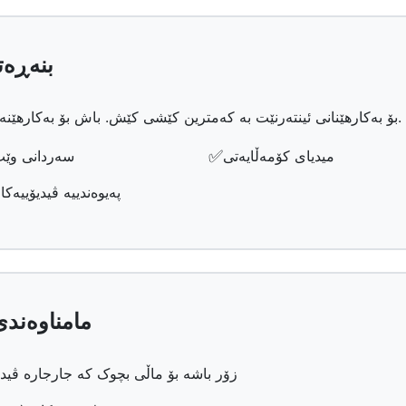
🐌 بنەڕەتی (١-١٠ مێ
بۆ بەکارهێنانی ئینتەرنێت بە کەمترین کێشی کێش. باش بۆ بەکارهێنەرێکی تاکەکەسی بە پێویستییە بنەڕەتییەکان.
✅
میدیای کۆمەڵایەتی
سەردانی وێ
پەیوەندییە ڤیدیۆییەکا
📺 مامناوەندی (١٠-٥٠ مێگابیت
زۆر باشە بۆ ماڵی بچوک کە جارجارە ڤیدیۆ