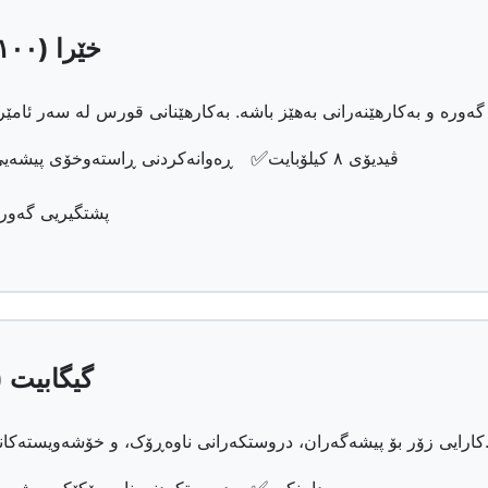
🚀 خێرا (١٠٠-٥٠٠ مێگابیت لە چرکەدا)
✅
ڤیدیۆی ٨ کیلۆبایت
ڕەوانەکردنی ڕاستەوخۆی پیشەی
پشتگیریی گەور
⚡ گیگابیت (٥٠٠+ مێگابیت لە چرکەد
روستکەرانی ناوەڕۆک، و خۆشەویستەکانی تەکنەلۆژیا. ماڵەکەت بپارێزە لە داهاتوودا.