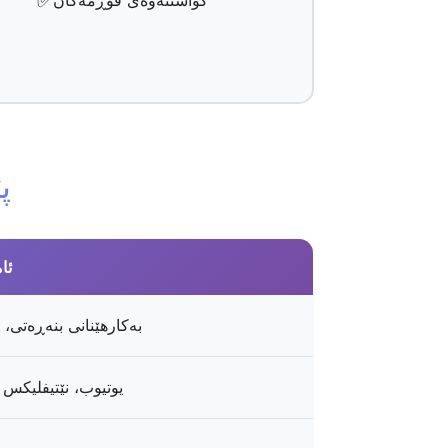
✅
گواستنەوەی فۆڕمەکان
پ
ئا
بەکارهێنانی بنەڕەتی، ڤ
یوتیوب، نێتیفلیکس