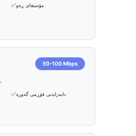
✅
مۆسیقای ڕەو
50-100 Mbps
بۆ زۆربەی ماڵەکان باشە. پشتگیری بەکارهێنەرانی زۆر دەکات بۆ ڕەوانەکردن، یاریکردن، و کارکردن لەیەک کاتدا.
✅
دابەزاندنی فۆڕمی گەورە