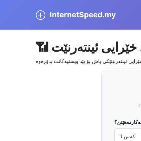
InternetSpeed.my
ی خێرایی ئینتەرنێت
ێرایی ئینتەرنێتێکی باش بۆ پێداویستیەکانت بدۆزەوە
ت
ەکاردەهێنن؟