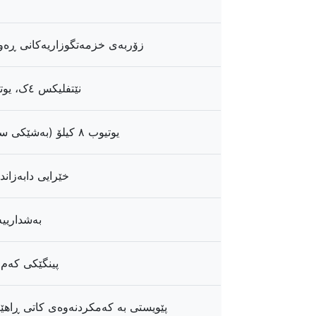
زۆربەی خزمەتگوزاریەکانی ڕەو
نێتفلیکس ٤ک، یوتیوب ٤ک
یوتیوب ٨ کیلۆ (بەشێکی سنووردار)
خێرایی دابەزان
3+ بەشداری
پینگێکی کەم 
پێویستی بە کەمکردنەوەی کاتی ڕاهێن