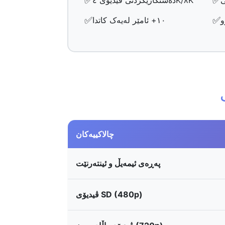
✅
✅
ی
دەستکاریکردنی ڤیدیۆی ٤K/٨K
✅
✅
و
١٠+ ئامێر لەیەک کاتدا
چالاکییەکان
پەڕەی ئیمەیڵ و ئینتەرنێت
ڤیدیۆی SD (480p)