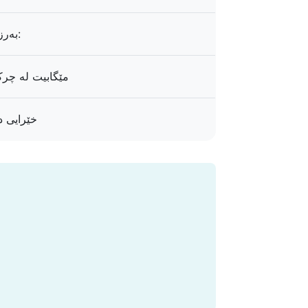
بەرزکردنەوە:
100 مێگابیت لە چر
خێرایی د