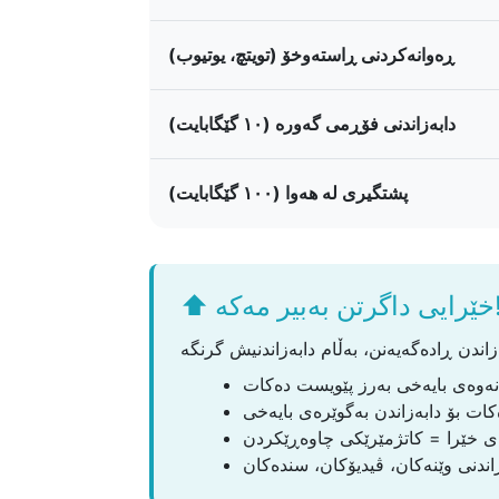
ڕەوانەکردنی ڕاستەوخۆ (تویتچ، یوتیوب)
دابەزاندنی فۆڕمی گەورە (١٠ گێگابایت)
پشتگیری لە هەوا (١٠٠ گێگابایت)
گرتن بەبیر مەکە!
 خێرا = کاتژمێرێکی چاوەڕێکردن
ندنی وێنەکان، ڤیدیۆکان، سندەکان