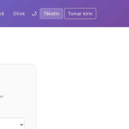
🌙
zê
Dîrok
Têketin
Tomar kirin
دە