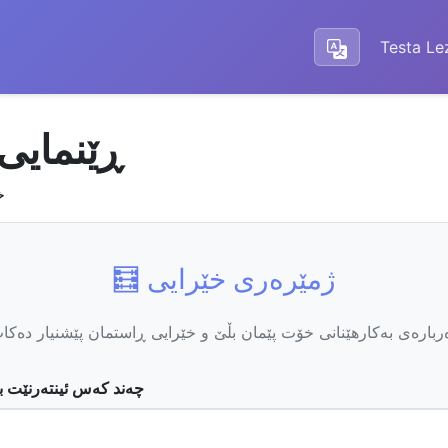
Testa Le
📶 ڕێنمای
خ
🧮 ژمێرەری خێرایی
ربارەی بەکارهێنانی خۆت پێمان بڵێ و خێرایی ڕاستمان پێشنیار دەکا
چەند کەس ئینتەرنێت ب