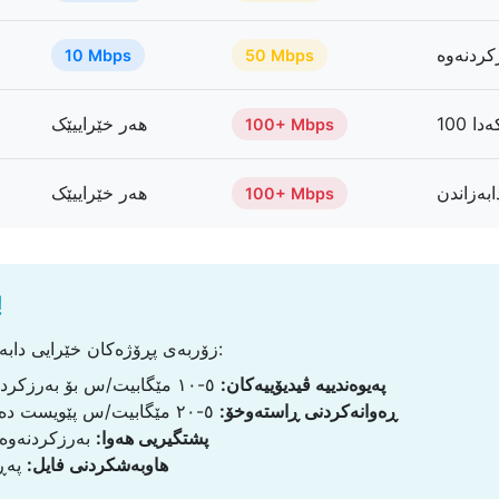
10 Mbps
50 Mbps
کەدا
هەر خێراییێک
100+ Mbps
ابەزاندن
هەر خێراییێک
100+ Mbps
⬆️ خێرایی دا
زۆربەی پڕۆژەکان خێرایی دابەزاندن ڕادەگەیەنن، بەڵام دابەزاندنیش گرنگە:
پەیوەندییە ڤیدیۆییەکان:
٥-١٠ مێگابیت/س بۆ بەرزکردنەوەی بایەخی بەرز پێویست دەکات
ڕەوانەکردنی ڕاستەوخۆ:
٥-٢٠ مێگابیت/س پێویست دەکات بۆ دابەزاندن بەگوێرەی بایەخی
پشتگیریی هەوا:
بەرزکردنەوەی
هاوبەشکردنی فایل:
پەڕا