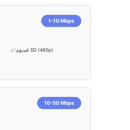
1-10 Mbps
✅
ڤیدیۆی SD (480p)
10-50 Mbps