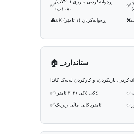
،
ڕەوانەکردنی بەرزی (٧٢٠پ/
✅
✅
)
١٠٨٠پ)
⚠️
❌
٤K ڕەوانەکردن (١ ئامێر)
🏠 _ستاندارد
✅
✅
ە
٤کی ٤کی (٢-٣ ئامێر)
✅
✅
ر
ئامێرەکانی ماڵی زیرەک