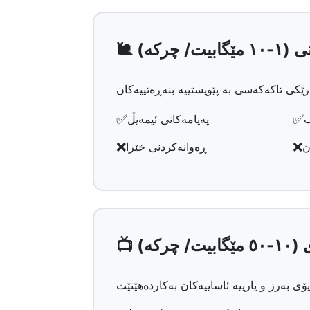
گابیت/ چرکە)
✅
✅
ب
پەیامەکانی ئیمەیڵ
❌
❌
ن
ڕەوانەکردنی خێرا
/ چرکە)
ی بەرز و یارییە ئاساییەکان بەکاردەهێنێت