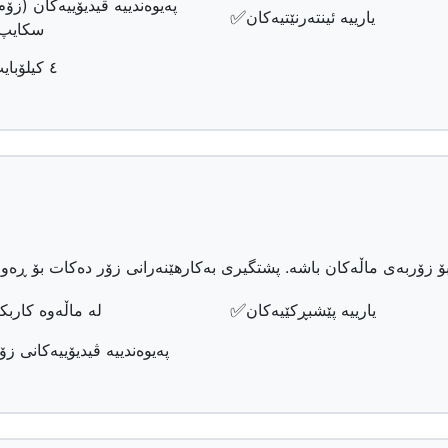
پەیوەندییە ڤیدیۆییەکان (زۆم
✅
یارییە ئینتەرنێتیەکان
سکایپ
٤ کیلۆبایت
✅
یارییە پێشبڕکێیەکان
لە ماڵەوە کاربک
پەیوەندییە ڤیدیۆییەکانی زۆ