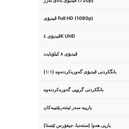
ڤیدیۆی باڵای بەرز (720p)
ڤیدیۆی Full HD (1080p)
ڤیدیۆی ٤K UHD
ڤیدیۆی ٨ کیلۆبایت
بانگکردنی ڤیدیۆی گەورەکردنەوە (١:١)
بانگکردنی گروپی گەورەکردنەوە
یارییە سەر ئینتەرنێتییەکان
یاریی هەوا (ستەدیا، جیفۆرس ئێستا)