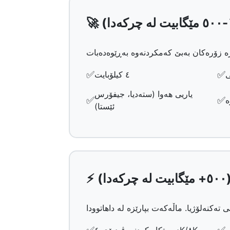
✅
✅
ی
٤ کیلۆبایت
یاریی هەوا (ستەدیا، جیفۆرس
✅
✅
ە
ئێستا)
ا)