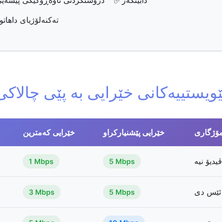
✅
دابینکەر
دروستکردنی ناوەڕۆکێکی پیشەی
تەکنەلۆژیای داهاتو
ێویستییەکانی خێرایی بە پێی چالاکی
مۆژگاری
خێرایی پێشنیارکراو
خێرایی کەمترین
یدیۆ نیە
1 Mbps
5 Mbps
 ئێس دی
3 Mbps
5 Mbps