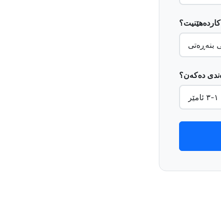
ەکاردەهێنیت؟
وەندی دەکەن؟