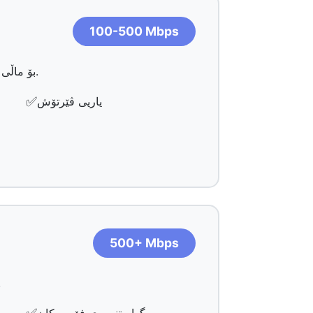
100-500 Mbps
بۆ ماڵی گەورە و بەکارهێنەرانی بەهێز باشە. بەکارهێنانی قورس لە سەر ئامێرە زۆرەکان بەبێ کەمکردنەوە بەڕێوەدەبات.
✅
یاریی ڤێرتۆش
500+ Mbps
کارایی زۆر بۆ پیشەگەران، د