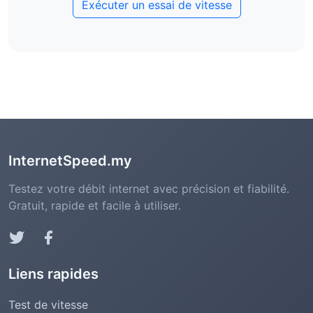
Exécuter un essai de vitesse
vitesse (protection contre la neutralité du
réseau)
InternetSpeed.my
Testez votre débit internet avec précision et fiabilité.
Gratuit, rapide et facile à utiliser.
Liens rapides
Test de vitesse