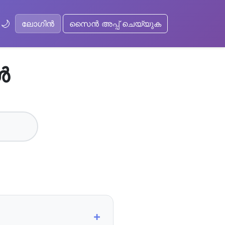
🌙
ലോഗിൻ
സൈൻ അപ്പ് ചെയ്യുക
ൾ
+