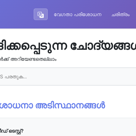
വേഗതാ പരിശോധന
ചരിത്രം
ിക്കപ്പെടുന്ന ചോദ്യങ്ങ
ങ്ങള്‍ക്ക് അറിയേണ്ടതെല്ലാം
ശോധനാ അടിസ്ഥാനങ്ങള്‍
്‌ ടെസ്റ്റ്?