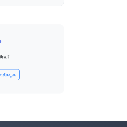
്കല്‍ ഡാറ്റയും
ുകള്‍ തെരയുക
ാ ഡേറ്റായും ഡൌണ്‍ലോഡ്
?
ക വേഗതയുടെ ഭാഗമല്ല)
ല്ലേ?
സ് സംരക്ഷണം)
യ്ക്കുക