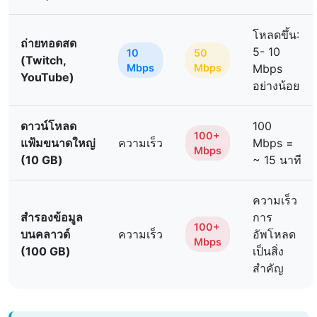
โหลดขึ้น:
ถ่ายทอดสด
5- 10
10
50
(Twitch,
Mbps
Mbps
Mbps
YouTube)
อย่างน้อย
ดาวน์โหลด
100
100+
แฟ้มขนาดใหญ่
ความเร็ว
Mbps =
Mbps
(10 GB)
~ 15 นาที
ความเร็ว
สำรองข้อมูล
การ
100+
บนคลาวด์
ความเร็ว
อัพโหลด
Mbps
(100 GB)
เป็นสิ่ง
สำคัญ