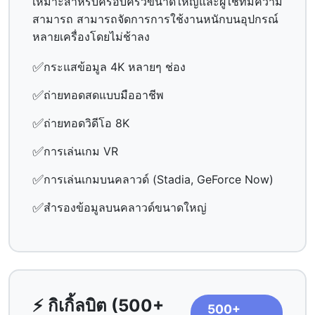
เหมาะสำหรับครอบครัวขนาดใหญ่และผู้ใช้ที่มีความ
สามารถ สามารถจัดการการใช้งานหนักบนอุปกรณ์
หลายเครื่องโดยไม่ช้าลง
✅
กระแสข้อมูล 4K หลายๆ ช่อง
✅
ถ่ายทอดสดแบบมืออาชีพ
✅
ถ่ายทอดวิดีโอ 8K
✅
การเล่นเกม VR
✅
การเล่นเกมบนคลาวด์ (Stadia, GeForce Now)
✅
สำรองข้อมูลบนคลาวด์ขนาดใหญ่
⚡ กิเกิ้ลบิต (500+
500+