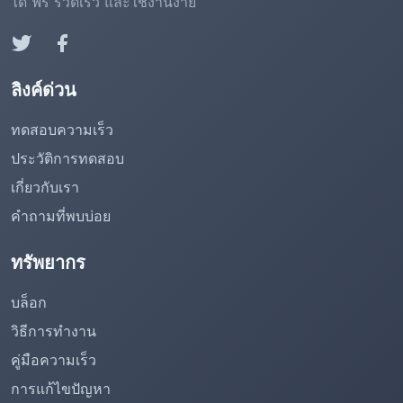
ได้ ฟรี รวดเร็ว และใช้งานง่าย
ลิงค์ด่วน
ทดสอบความเร็ว
ประวัติการทดสอบ
เกี่ยวกับเรา
คำถามที่พบบ่อย
ทรัพยากร
บล็อก
วิธีการทำงาน
คู่มือความเร็ว
การแก้ไขปัญหา