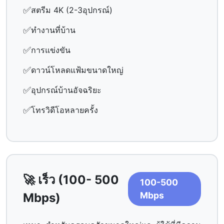
✅
สตรีม 4K (2-3อุปกรณ์)
✅
ทำงานที่บ้าน
✅
การแข่งขัน
✅
ดาวน์โหลดแฟ้มขนาดใหญ่
✅
อุปกรณ์บ้านอัจฉริยะ
✅
โทรวิดีโอหลายครั้ง
🚀 เร็ว (100- 500
100-500
Mbps
Mbps)