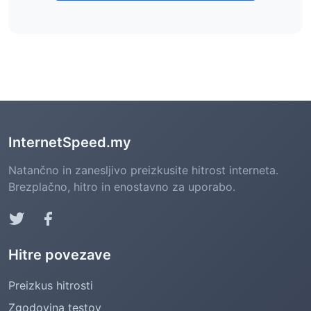
InternetSpeed.my
Natančno in zanesljivo preizkusite hitrost interneta.
Brezplačno, hitro in enostavno za uporabo.
Hitre povezave
Preizkus hitrosti
Zgodovina testov