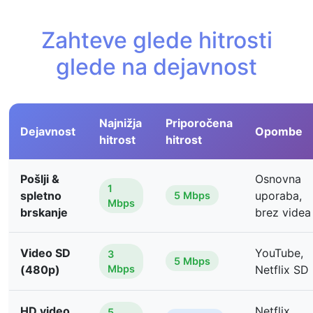
Zahteve glede hitrosti
glede na dejavnost
Najnižja
Priporočena
Dejavnost
Opombe
hitrost
hitrost
Pošlji &
Osnovna
1
spletno
uporaba,
5 Mbps
Mbps
brskanje
brez videa
Video SD
YouTube,
3
5 Mbps
(480p)
Mbps
Netflix SD
HD video
Netflix,
5