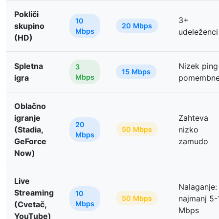
Pokliči
3+
10
skupino
20 Mbps
Mbps
udeleženci
(HD)
Spletna
Nizek ping
3
15 Mbps
igra
Mbps
pomembnej
Oblačno
igranje
Zahteva
20
(Stadia,
nizko
50 Mbps
Mbps
GeForce
zamudo
Now)
Live
Nalaganje:
Streaming
10
najmanj 5-
50 Mbps
(Cvetač,
Mbps
Mbps
YouTube)