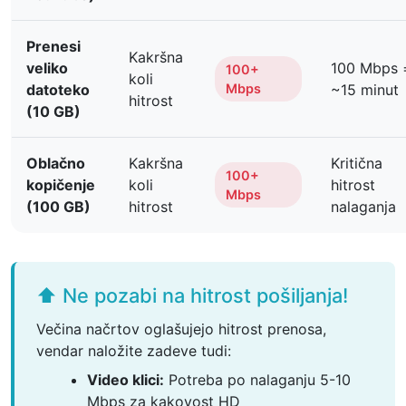
Prenesi
Kakršna
veliko
100 Mbps 
100+
koli
datoteko
Mbps
~15 minut
hitrost
(10 GB)
Oblačno
Kakršna
Kritična
100+
kopičenje
koli
hitrost
Mbps
(100 GB)
hitrost
nalaganja
⬆️ Ne pozabi na hitrost pošiljanja!
Večina načrtov oglašujejo hitrost prenosa,
vendar naložite zadeve tudi:
Video klici:
Potreba po nalaganju 5-10
Mbps za kakovost HD