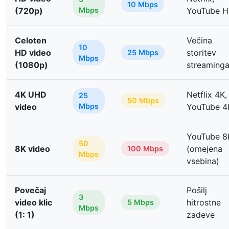
10 Mbps
(720p)
Mbps
YouTube 
Celoten
Večina
10
HD video
storitev
25 Mbps
Mbps
(1080p)
streaming
4K UHD
Netflix 4K,
25
50 Mbps
video
Mbps
YouTube 4
YouTube 8
50
8K video
(omejena
100 Mbps
Mbps
vsebina)
Povečaj
Pošilj
3
video klic
hitrostne
5 Mbps
Mbps
(1: 1)
zadeve