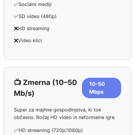
✅
Socialni mediji
✅
SD video (480p)
❌
HD streaming
❌
Video klici
📺 Zmerna (10–50
10-50
Mbps
Mb/s)
Super za majhne gospodinjstva, ki tok
občasno. Ročaj HD video in neformalne igre.
✅
HD streaming (720p/1080p)