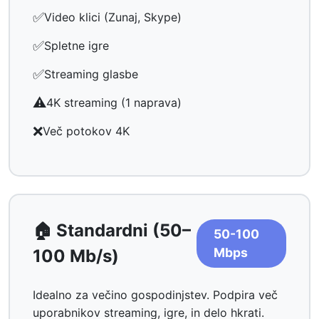
✅
Video klici (Zunaj, Skype)
✅
Spletne igre
✅
Streaming glasbe
⚠️
4K streaming (1 naprava)
❌
Več potokov 4K
🏠 Standardni (50–
50-100
Mbps
100 Mb/s)
Idealno za večino gospodinjstev. Podpira več
uporabnikov streaming, igre, in delo hkrati.