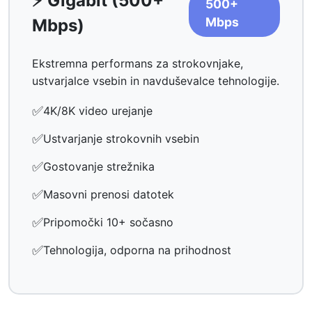
⚡ Gigabit (500+
500+
Mbps
Mbps)
Ekstremna performans za strokovnjake,
ustvarjalce vsebin in navduševalce tehnologije.
✅
4K/8K video urejanje
✅
Ustvarjanje strokovnih vsebin
✅
Gostovanje strežnika
✅
Masovni prenosi datotek
✅
Pripomočki 10+ sočasno
✅
Tehnologija, odporna na prihodnost