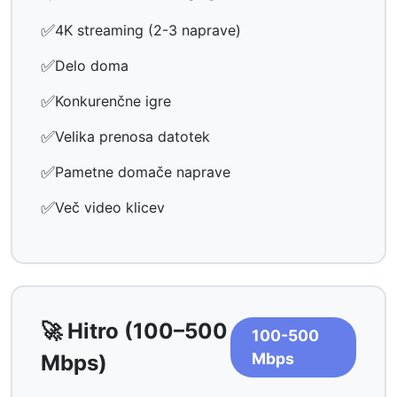
✅
4K streaming (2-3 naprave)
✅
Delo doma
✅
Konkurenčne igre
✅
Velika prenosa datotek
✅
Pametne domače naprave
✅
Več video klicev
🚀 Hitro (100–500
100-500
Mbps
Mbps)