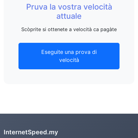
Pruva la vostra velocità
attuale
Scòprite si ottenete a velocità ca pagàte
Eseguite una prova di
velocità
InternetSpeed.my