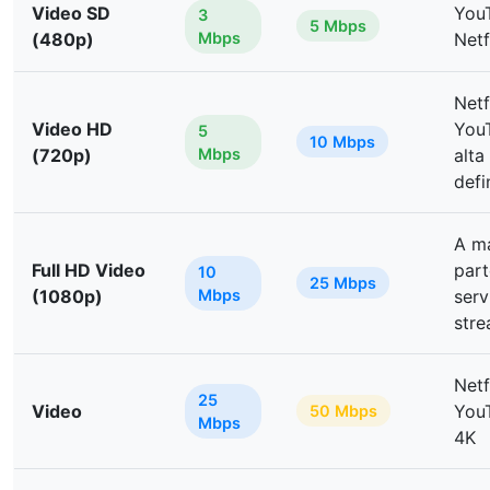
Video SD
You
3
5 Mbps
(480p)
Mbps
Netf
Netf
Video HD
You
5
10 Mbps
(720p)
Mbps
alta
defi
A m
Full HD Video
part
10
25 Mbps
(1080p)
Mbps
servi
str
Netf
25
Video
You
50 Mbps
Mbps
4K