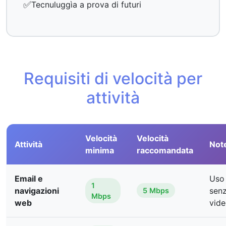
✅
Tecnuluggìa a prova di futuri
Requisiti di velocità per
attività
Velocità
Velocità
Attività
Not
minima
raccomandata
Email e
Uso 
1
navigazioni
sen
5 Mbps
Mbps
web
vid