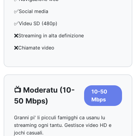
✅
Social media
✅
Vìdeu SD (480p)
❌
Streaming in alta definizione
❌
Chiamate video
📺 Moderatu (10-
10-50
Mbps
50 Mbps)
Granni pi' li picculi famigghi ca usanu lu
streaming ogni tantu. Gestisce video HD e
jochi casuali.