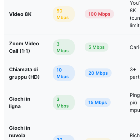
You
8K
50
Video 8K
100 Mbps
Mbps
(cun
limi
Zoom Video
3
Cari
5 Mbps
Call (1:1)
Mbps
Chiamata di
3+
10
20 Mbps
gruppu (HD)
Mbps
part
Ping
Giochi in
3
più
15 Mbps
ligna
Mbps
mpur
Giochi in
nuvola
Rich
20