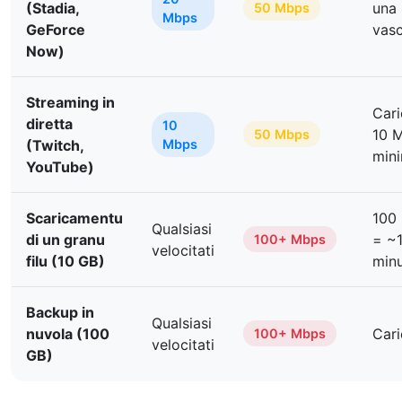
(Stadia,
una 
50 Mbps
Mbps
GeForce
vasc
Now)
Streaming in
Cari
diretta
10
10 
50 Mbps
(Twitch,
Mbps
min
YouTube)
Scaricamentu
100
Qualsiasi
di un granu
= ~
100+ Mbps
velocitati
filu (10 GB)
minu
Backup in
Qualsiasi
nuvola (100
Cari
100+ Mbps
velocitati
GB)