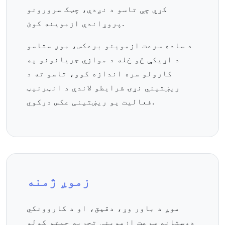
کړي چې تاسو د نږدې، چټک سرورونو
پروړاندې ازموینه کوئ.
د ساده سرعت ازموینو برعکس، موږ ستاسو
د اړیکې څو ځله د موازي جریانونو په
کارولو سره اندازه کوو، تاسو ته د
ریښتیني نړۍ شرایطو لاندې د انټرنیټ
فعالیت یو ریښتینی عکس درکوي.
زموږ ژمنه
موږ د باور وړ، دقیق، او د کاروونکي
دوستانه سرعت ازموینې تجربه چمتو کولو