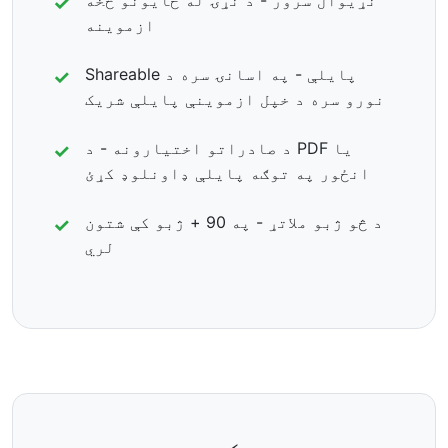
نړیوال سرور - د نړۍ له ځایونو څخه
ازموینه
Shareable پایلې - په اسانۍ سره د
نورو سره د خپل ازموینې پایلې شریک
د صادراتو اختیارونه - د PDF یا
انځور په توګه پایلې ډاونلوډ کړئ
د څو ژبو ملاتړ - په 90 + ژبو کې شتون
لري