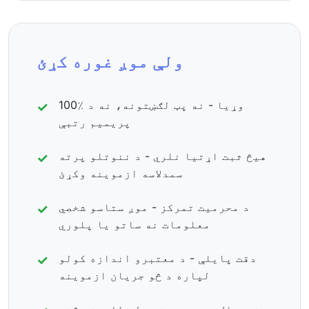
ولې موږ غوره کړئ
100٪ وړیا - نه پټ لګښتونه، نه د
پریمیم رتبې
هیڅ ثبت اړتیا نلري - د ننوتلو پرته
سمدلاسه ازموینه وکړئ
د محرمیت تمرکز - موږ ستاسو شخصي
معلومات نه ساتو یا پلوري
دقت پایلې - د معتبرو اندازه کولو
لپاره د څو جریان ازموینه