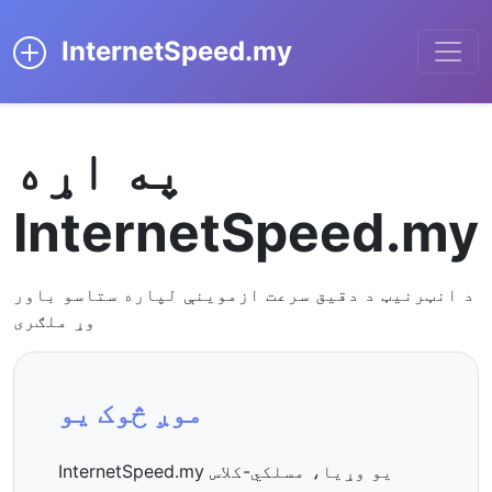
InternetSpeed.my
په اړه
InternetSpeed.my
د انټرنیټ د دقیق سرعت ازموینې لپاره ستاسو باور
وړ ملګری
موږ څوک یو
InternetSpeed.my یو وړیا، مسلکي-کلاس