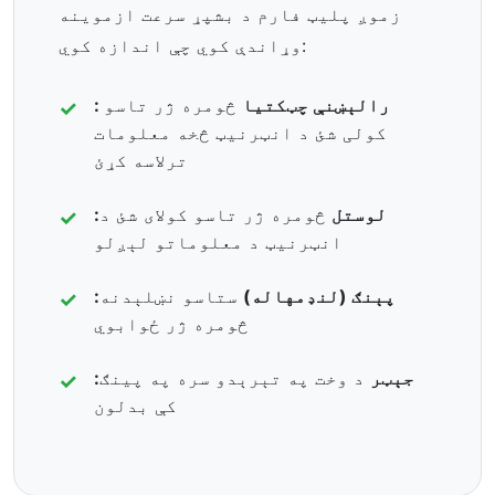
زموږ پلیټ فارم د بشپړ سرعت ازموینه
وړاندې کوي چې اندازه کوي:
: رالېښنې چټکتيا
څومره ژر تاسو
کولی شئ د انټرنیټ څخه معلومات
ترلاسه کړئ
:لوستل
څومره ژر تاسو کولای شئ د
انټرنیټ د معلوماتو لېږلو
:پېنګ (لنډمهاله)
ستاسو نښلېدنه
څومره ژر ځوابوي
:جېټر
د وخت په تېرېدو سره په پينګ
کې بدلون