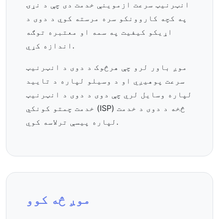
انټرنیټ سرعت ازموینې خدمت دی چې د نړۍ
په کچه کاروونکو سره مرسته کوي د دوی د
اړیکو کیفیت په سمه او معتبره توګه
اندازه کړي.
موږ باور لرو چې هرڅوک د دوی د انټرنیټ
سرعت پوهیږي او د وسیلو لپاره د تایید
لپاره وسایل لري چې دوی د دوی د انټرنیټ
خدمت چمتو کونکي (ISP) څخه د دوی د خدمت
لپاره پیسې ترلاسه کوي.
موږ څه کوو