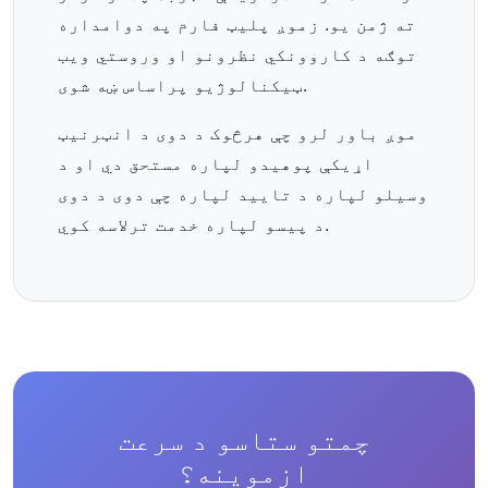
ته ژمن یو. زموږ پلیټ فارم په دوامداره
توګه د کاروونکي نظرونو او وروستي ویب
ټیکنالوژیو پراساس ښه شوی.
موږ باور لرو چې هرڅوک د دوی د انټرنیټ
اړیکې پوهیدو لپاره مستحق دي او د
وسیلو لپاره د تایید لپاره چې دوی د دوی
د پیسو لپاره خدمت ترلاسه کوي.
چمتو ستاسو د سرعت
ازموینه؟