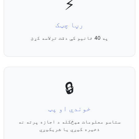
⚡
رڼا چټک
په 40 ثانیو کې دقت ترلاسه کړئ
🔒
خوندي او پټ
ستاسو معلومات هیڅکله د اجازه پرته نه
ذخیره کیږي یا شریکیږي