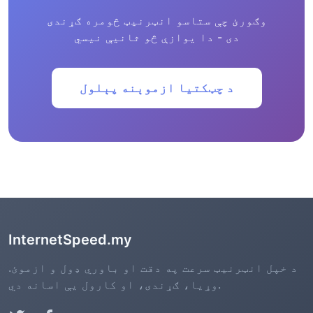
وګورئ چې ستاسو انټرنیټ څومره ګړندی
دی - دا یوازې څو ثانیې نیسي
د چټکتيا ازموېنه پېلول
InternetSpeed.my
د خپل انټرنیټ سرعت په دقت او باوري ډول و ازموئ.
وړیا، ګړندی، او کارول یې اسانه دي.