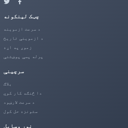
چټک لینکونه
د سرعت ازموینه
د ازموینې تاریخ
زموږ په اړه
پرله پسې پوښتنې
سرچینې
بلاګ
دا څنګه کار کوي
د سرعت لارښود
ستونزه حل کول
نور وسایل