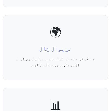
🌍
نړيوال ځال
د دقیقو پایلو لپاره په ټوله نړۍ کې د
ازموینې سرور شتون لري
📊