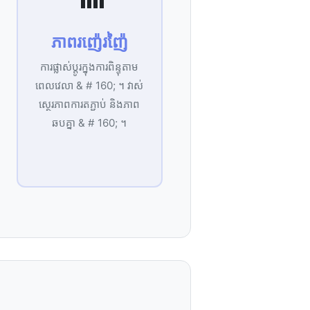
ភាព​រញ៉េរញ៉ៃ
ការ​ផ្លាស់ប្ដូរ​ក្នុង​ការ​ពិន្ទុ​តាម​
ពេល​វេលា & # 160; ។ វាស់​
ស្ថេរភាព​ការ​តភ្ជាប់ និង​ភាព​
ឆបគ្នា & # 160; ។