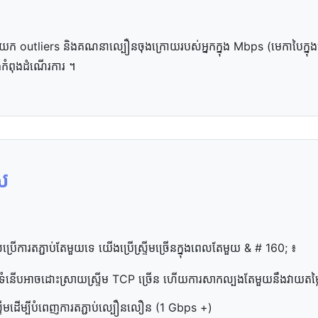
 យក outliers និង​គណនា​ល្បឿន​ចុងក្រោយ​របស់​អ្នក​ក្នុង Mbps (មេកាបៃ​ក្នុង​មួយ
ង​កំពុង​ដំណើរការ ។
េស
រើ​ការ​តភ្ជាប់​តែ​មួយ​ទេ យើង​ប្រើ​ស្ទ្រីម​ច្រើន​ក្នុង​ពេល​តែ​មួយ & # 160; ៖
ត​ទំនើប​អាច​ដោះស្រាយ​ស្ទ្រីម TCP ច្រើន ហើយ​ការ​សាកល្បង​តែ​មួយ​នឹង​វាយតម្លៃ
្រីមដើម្បីបំពេញការតភ្ជាប់ល្បឿនលឿន (1 Gbps +)