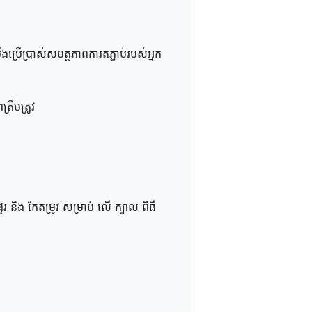
រើប្រាស់​សមត្ថភាព​ការ​តភ្ជាប់​របស់​អ្នក​
ត្រឹមត្រូវ
េរ និង កែតម្រូវ សម្រាប់ លើ ក្បាល ពិធី