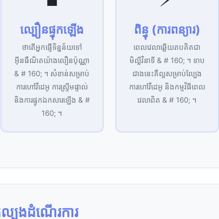
ល្បឿន​ផ្ទុក​ឡើង
ពិន្ទុ (ការ​ពន្យារ)
ថា​តើ​អ្នក​ផ្ញើ​ទិន្នន័យ​ទៅ​
ពេលវេលា​ឆ្លើយតប​គិត​ជា​
អ៊ីនធឺណិត​យ៉ាង​លឿន​ប៉ុណ្ណា
មិល្លីវិនាទី & # 160; ។ ទាប​
& # 160; ។ សំខាន់​សម្រាប់​
ជាង​នេះ​គឺ​ល្អ​សម្រាប់​ល្បែង
ការ​ហៅ​វីដេអូ ការ​ស្ទ្រីម​ផ្ទាល់
ការ​ហៅ​វីដេអូ និង​កម្មវិធី​ពេល
និង​ការ​ផ្ទុក​ឯកសារ​ឡើង & #
វេលា​ពិត & # 160; ។
160; ។
ល្បង​ដំណើរការ