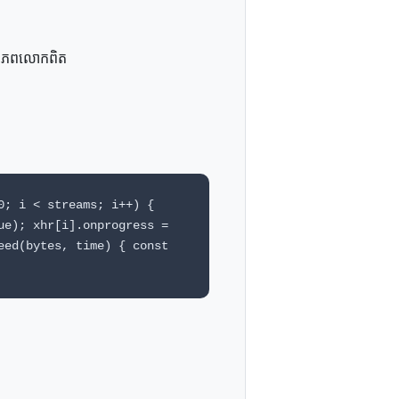
ស់​ពិភពលោក​ពិត
0; i < streams; i++) {
ue); xhr[i].onprogress =
eed(bytes, time) { const