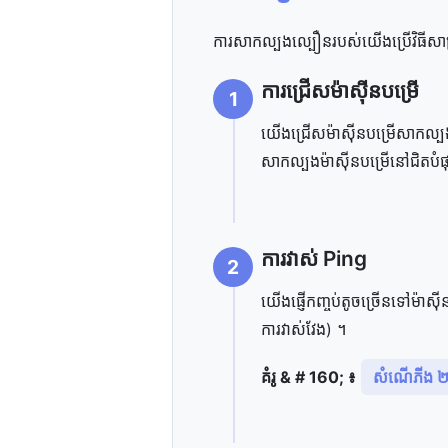
ការសាកល្បងល្បឿនរបស់យើងប្រើវិធីសាស្រ្ត
ការ​ជ្រើស​ម៉ាស៊ីន​បម្រើ
1
យើង​ជ្រើស​ម៉ាស៊ីន​បម្រើ​សាកល្បង​ដ
សាកល្បង​ម៉ាស៊ីន​បម្រើ​នៅ​ជិត​បំផ
ការ​វាស់ Ping
2
យើង​ផ្ញើ​កញ្ចប់​តូច​ច្រើន​ទៅ​ម៉ាស
ការ​វាស់​វែង) ។
គំរូ & # 160; ៖
សំណើ​ភីង 