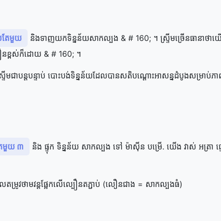
េល​តែ​មួយ
និង​ទាញយក​ទិន្នន័យ​សាកល្បង & # 160; ។ ស្ទ្រីម​ច្រើន​ធានា​ថា​យើង​ប្
បឿន​ខ្ពស់​ក៏ដោយ & # 160; ។
​ស្ទ្រីម​ជា​បន្តបន្ទាប់ បោះបង់​ទិន្នន័យ​ដែល​បាន​សតិ​បណ្ដោះអាសន្ន​ដំបូង​សម្រាប់​ភាព​
​តែ​មួយ ៣
និង ផ្ទុក ទិន្នន័យ សាកល្បង ទៅ ម៉ាស៊ីន បម្រើ. យើង វាស់ អត្រា ផ្ទ
តម្រូវ​ថាមវន្ត​ផ្អែក​លើ​ល្បឿន​តភ្ជាប់ (លឿន​ជាង = សាកល្បង​ធំ)