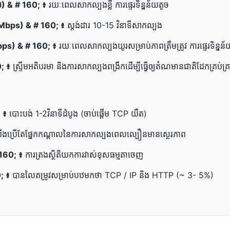
បៃ) & # 160; ៖
រយៈពេល​សាកល្បង​ខ្លី ការ​ផ្ទេរ​ទិន្នន័យ​តូច
00 Mbps) & # 160; ៖
ស្តង់ដារ 10-15 វិនាទីសាកល្បង
Mbps) & # 160; ៖
រយៈពេល​សាកល្បង​យូរ​សម្រាប់​ភាព​ត្រឹមត្រូវ ការ​ផ្ទេរ​ទិន្នន័យ
0; ៖
ស្ទ្រីម​អតិបរមា និង​ការ​សាកល្បង​ពង្រីក​ដើម្បី​ធ្វើ​ឲ្យ​តំណ​មាន​ជាតិ​ដែក​គ្រប់គ្រ
; ៖
បោះបង់​ 1-2វិនាទី​ដំបូង (ចាប់ផ្ដើម TCP យឺត)
​ប្រើ​តែ​ផ្នែក​កណ្ដាល​នៃ​ការ​សាកល្បង​ពេល​ល្បឿន​មាន​ស្ថេរភាព
 160; ៖
ការ​ត្រង​ស្ថិតិ​យក​ការ​វាស់​ខុស​ធម្មតា​ចេញ
0; ៖
បាន​លៃតម្រូវ​សម្រាប់​បឋមកថា TCP / IP និង HTTP (~ 3- 5%)