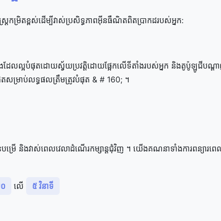
កម្រិតខ្ពស់ដើម្បីវាស់ប្រសិទ្ធភាពអ៊ីនធឺណិតពិតប្រាកដរបស់អ្នក:
ែល​ល្អ​បំផុត​ដោយ​ស្វ័យ​ប្រវត្តិ​ដោយ​ផ្អែក​លើ​ទីតាំង​របស់​អ្នក និង​តូប៉ូឡូជី​បណ្
ុត​សម្រាប់​លទ្ធផល​ត្រឹមត្រូវ​បំផុត & # 160; ។
៊ីន​បម្រើ និង​វាស់​ពេលវេលា​ដំណើរ​កម្សាន្ត​ជុំ​វិញ ។ យើង​គណនា​ទាំង​ការ​ពន្យារ​ពេ
២០
លើ
៥ វិនាទី