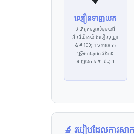
ល្បឿន​ទាញយក
ថា​តើ​អ្នក​ទទួល​ទិន្នន័យ​ពី​
អ៊ីនធឺណិត​យ៉ាង​លឿន​ប៉ុណ្ណា
& # 160; ។ ប៉ះពាល់​ការ​
ស្ទ្រីម ការ​រុករក និង​ការ​
ទាញយក & # 160; ។
🔬 របៀប​ដែល​ការ​សាក