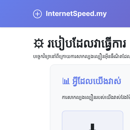
InternetSpeed.my
⚙️ របៀប​ដែល​វា​ធ្វើការ
បច្ចេកវិទ្យា​នៅ​ពី​ក្រោយ​ការ​សាកល្បង​ល្បឿន​អ៊ីនធឺណិត​ដែល​ត
📊 អ្វី​ដែល​យើង​វាស់
ការសាកល្បងល្បឿនរបស់យើងវាស់វែងម៉ែ
⬇️