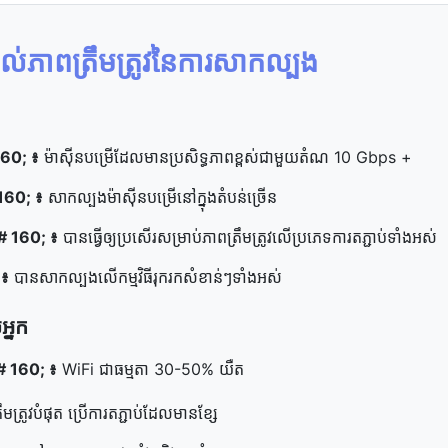
ល់​ភាព​ត្រឹមត្រូវ​នៃ​ការ​សាកល្បង
 160; ៖
ម៉ាស៊ីនបម្រើដែលមានប្រសិទ្ធភាពខ្ពស់ជាមួយតំណ 10 Gbps +
 160; ៖
សាកល្បង​ម៉ាស៊ីន​បម្រើ​នៅ​ក្នុង​តំបន់​ច្រើន
 # 160; ៖
បាន​ធ្វើ​ឲ្យ​ប្រសើរ​សម្រាប់​ភាព​ត្រឹមត្រូវ​លើ​ប្រភេទ​ការ​តភ្ជាប់​ទាំងអស់
 ៖
បាន​សាកល្បង​លើ​កម្មវិធី​រុករក​សំខាន់ៗ​ទាំងអស់
អ្នក
 # 160; ៖
WiFi ជាធម្មតា 30-50% យឺត
ត្រូវ​បំផុត ប្រើ​ការ​តភ្ជាប់​ដែល​មាន​ខ្សែ