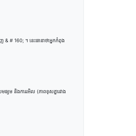
ដាញ & # 160; ។ នេះ​ធានា​ថា​អ្នក​កំពុង​
ល​មធ្យម និង​ការ​រអិល (ភាព​ខុសគ្នា​រវាង​