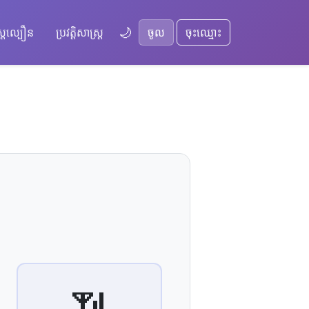
🌙
្តល្បឿន
ប្រវត្តិសាស្ត្រ
ចូល
ចុះឈ្មោះ
📶