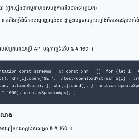
ម ៣ (ផ្ទុកឡើង​ជា​ធម្មតា​មាន​សមត្ថភាព​តិចជាង​ទាញយក)
 ៖
យើង​ប្រើ​ពិធីការ​បណ្ដាញ​ស្តង់ដារ ដូច្នេះ​លទ្ធផល​ឆ្លុះបញ្ចាំង​ពី​ការ​អនុវត្ត​រប
រុករក​របស់​អ្នក​ដោយ​ប្រើ​ API បណ្ដាញ​ទំនើប & # 160; ៖
ntation const streams = 6; const xhr = []; for (let i = 
t(); xhr[i].open('GET', `/test/download?stream=${i}`, tr
ded, e.timeStamp); }; xhr[i].send(); } function updateSp
 * 1000); displaySpeed(mbps); }
​បំណង
​ល្បឿន​ការ​តភ្ជាប់​របស់​អ្នក & # 160; ៖