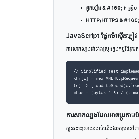
ផ្ទុក​ឡើង & # 160; ៖
ស្ទ្រី
HTTP/HTTPS & # 160;
JavaScript ផ្នែក​ម៉ាស៊ីន​ភ្ញៀវ
ការ​សាកល្បង​រត់​ទាំងស្រុង​ក្នុង​កម្មវិធី​
// Simplified test impleme
xhr[i] = new XMLHttpReques
(e) => { updateSpeed(e.loa
mbps = (bytes * 8) / (time
ការ​សាកល្បង​ដែល​អាច​ប្ដូរ​តាម
ក្បួន​ដោះស្រាយ​របស់​យើង​លៃតម្រូវ​ទៅ​តាម