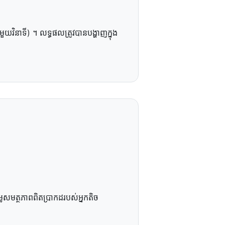
​វិនាទី) ។ លទ្ធផល​ត្រូវបាន​បង្ហាញ​ក្នុង​
​សមត្ថភាព​ពិតប្រាកដ​របស់​អ្នក​តិច