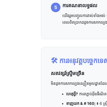
ការ​គណនា​លទ្ធផល
5
យើង​រួម​បញ្ចូល​ការ​វាស់​ទាំងអស់
ពេល​ពិត​ប្រាកដ​ដូច​ការ​សាកល្ប
🛠️ ការ​អនុវត្ត​បច្ចេកទ
សតវត្សរ៍​ស្ទ្រីម​ច្រើន
មិន​ដូច​ការ​សាកល្បង​ល្បឿន​មូលដ្ឋាន​ដែល​ប្
ហេតុ​អ្វី​?
ការ​តភ្ជាប់​អ៊ីនធឺណិ
ទាញយក & # 160; ៖
6 ស្ទ