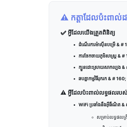
⚠️ កត្តា​ដែល​ប៉ះពាល់​ដ
✅ អ្វី​ដែល​យើង​ត្រួតពិនិត្យ
ដំណើរការ​ម៉ាស៊ីន​បម្រើ & #
ការ​ចែកចាយ​ភូមិសាស្ត្រ & #
ក្បួន​ដោះស្រាយ​សាកល្បង &
ឆបគ្នា​កម្មវិធី​រុករក & # 160;
⚠️ អ្វី​ដែល​ប៉ះពាល់​លទ្ធផល​របស់​
WiFi ប្រឆាំងនឹងអ៊ីធឺណិត &
សម្រាប់​លទ្ធផល​ត្រឹម