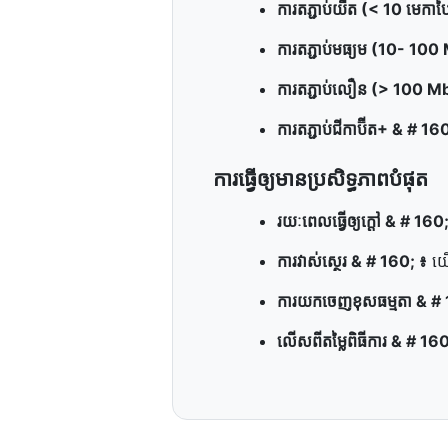
ការ​តភ្ជាប់​យឺត (< 10 មេកា
ការ​តភ្ជាប់​មធ្យម (10- 1
ការ​តភ្ជាប់​លឿន (> 100 
ការ​តភ្ជាប់​ជីកាប៊ីត+ & # 16
ការ​ធ្វើ​ឲ្យ​មាន​ប្រសិទ្ធភាព​បំផុត
រយៈពេល​ធ្វើ​ឲ្យ​ក្ដៅ & # 160
ការ​វាស់​ស្ថេរ & # 160; ៖
យើង
ការ​យក​ចេញ​ខុស​ធម្មតា & #
លើស​ពី​តម្លៃ​ពិធីការ & # 16