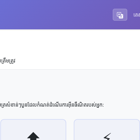
តេស
្រឹមត្រូវ
ត្រសំខាន់ៗបួនដែលកំណត់ដំណើរការអ៊ីនធឺណិតរបស់អ្នក:
⬆️
⚡