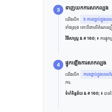
ទាញយក​ការ​សាកល្បង
3
យើង​បើក
៦ ការ​តភ្ជាប់​ក្នុង​ព
ទាំងស្រុង ទោះបី​ជា​លើ​តំណ​ល្
វិធីសាស្ត្រ & # 160; ៖
ការ​ផ្ទុក
ផ្ទុក​ឡើង​ការ​សាកល្បង
4
យើង​បើក
ការ​តភ្ជាប់​ក្នុង​ពេល
ការ.
ទំហំ​ទិន្នន័យ & # 160; ៖
បាន​លៃ